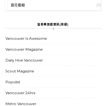
賞花看樹
(7)
溫哥華旅遊資訊(英語)
Vancouver Is Awesome
Vancouver Magazine
Daily Hive Vancouver
Scout Magazine
Populist
Vancouver 24hrs
Metro Vancouver