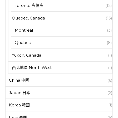
Toronto 多倫多
(12)
Quebec, Canada
(13)
Montreal
(3)
Quebec
(8)
Yukon, Canada
(1)
西北地區 North West
(1)
China 中國
(6)
Japan 日本
(6)
Korea 韓國
(1)
Laos 寮國
(5)