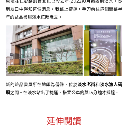
原址在仁愛路的台北館已於去年(2022)8月搬遷到淡水。從
朋友口中得知這個消息，我跳上捷運，手刀前往這個開幕半
年的益品書屋淡水館瞧瞧去。
新的益品書屋所在地頗為偏僻，位於
淡水老街
和
淡水漁人碼
頭
之間。在淡水站出了捷運，搭乘公車約莫15分鐘才抵達。
延伸閱讀