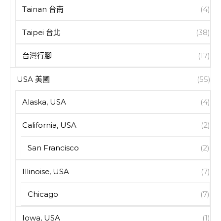
Tainan 台南
(4)
Taipei 台北
(38)
台灣行腳
(17)
USA 美國
(55)
Alaska, USA
(4)
California, USA
(2)
San Francisco
(2)
Illinoise, USA
(7)
Chicago
(7)
Iowa, USA
(1)