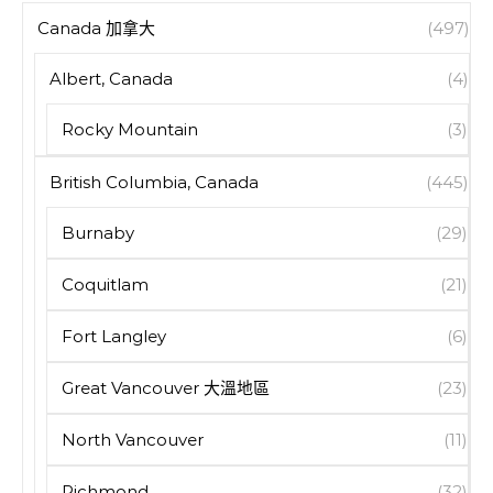
Canada 加拿大
(497)
Albert, Canada
(4)
Rocky Mountain
(3)
British Columbia, Canada
(445)
Burnaby
(29)
Coquitlam
(21)
Fort Langley
(6)
Great Vancouver 大溫地區
(23)
North Vancouver
(11)
Richmond
(32)