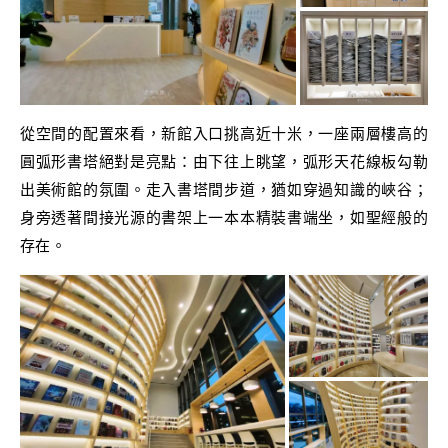
從空間的配置來看，新館入口挑高近十米，一座兩層樓高的
圓弧形書塔絕對是亮點：由下往上眺望，弧形天花線板勾勒
出美術館的氛圍。走入書塔間步道，猶如穿過知識的峽谷；
身旁透著間接光源的書架上一本本精裝書端坐，如聖經般的
存在。