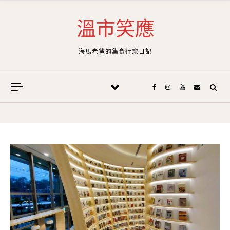
Skip to content
溫市笑應
海馬老爸的集食行樂日記