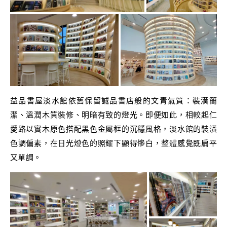
益品書屋淡水館依舊保留誠品書店般的文青氣質：裝潢簡
潔、溫潤木質裝修、明暗有致的燈光。即便如此，相較起仁
愛路以實木原色搭配黑色金屬框的沉穩風格，淡水館的裝潢
色調偏素，在日光燈色的照耀下顯得慘白，整體感覺既扁平
又單調。