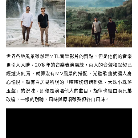
世界各地風景雖然是MTL音樂影片的賣點，但是他們的音樂
更引人入勝。20多年的音樂表演磨練，兩人的合聲和默契已
經爐火純青，就算沒有MV風景的搭配，光聽歌曲就讓人身
心愉悅，頗有白居易所說的「嘈嘈切切錯雜彈、大珠小珠落
玉盤」的況味。即便是演唱他人的曲目，旋律也經由兩兄弟
改編，一樣的耐聽，風味與原唱雖殊但各自風味。