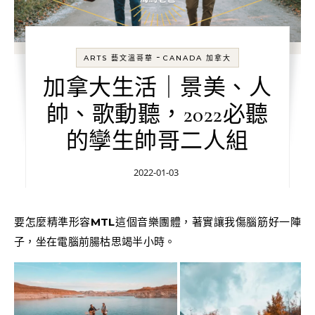
-
ARTS 藝文溫哥華
CANADA 加拿大
加拿大生活｜景美、人
帥、歌動聽，2022必聽
的孿生帥哥二人組
2022-01-03
要怎麼精準形容
MTL
這個音樂團體，著實讓我傷腦筋好一陣
子，坐在電腦前腸枯思竭半小時。