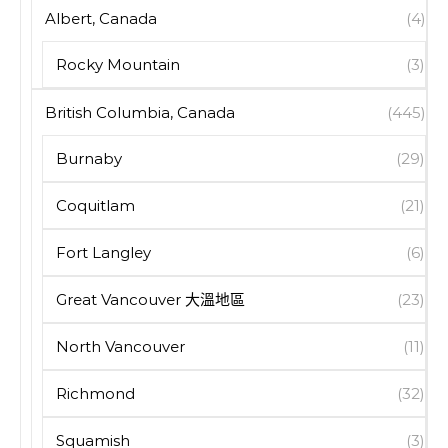
Albert, Canada
(4)
Rocky Mountain
(3)
British Columbia, Canada
(445)
Burnaby
(29)
Coquitlam
(21)
Fort Langley
(6)
Great Vancouver 大溫地區
(23)
North Vancouver
(11)
Richmond
(32)
Squamish
(3)