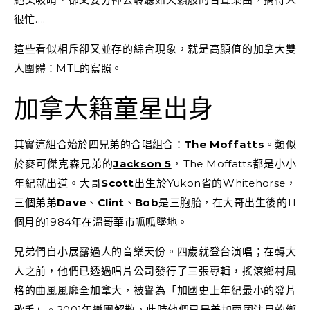
很忙….
這些看似相斥卻又並存的綜合現象，就是高顏值的加拿大雙
人團體：MTL的寫照。
加拿大籍童星出身
其實這組合始於四兄弟的合唱組合：
The Moffatts
。類似
於麥可傑克森兄弟的
Jackson 5
，The Moffatts都是小小
年紀就出道。大哥
Scott
出生於Yukon省的Whitehorse，
三個弟弟
Dave
、
Clint
、
Bob
是三胞胎，在大哥出生後的11
個月的1984年在溫哥華市呱呱墜地。
兄弟們自小展露過人的音樂天份。四歲就登台演唱；在轉大
人之前，他們已透過唱片公司發行了三張專輯，搖滾鄉村風
格的曲風風靡全加拿大，被譽為「加國史上年紀最小的發片
歌手」。2001年樂團解散，此時他們已是美加兩國注目的鄉