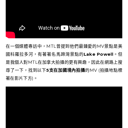
在一個媒體專訪中，MTL曾提到他們最鍾愛的MV景點是美
國科羅拉多河，有著著名馬蹄灣景點的
Lake Powell
。但
是我個人對MTL在加拿大拍攝的更有興趣，因此在網路上搜
尋了一下，找到以下
5支在加國境內拍攝
的MV (拍攝地點標
著在影片下方)。