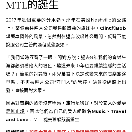
MTL的誕生
2017年是個重要的分水嶺。那年在美國Nashville的公路
上，某個前往唱片公司兜售新單曲的旅途中，
Clint
和
Bob
望著車窗外的風景，忽然對往返奔波唱片公司間，低聲下氣
說服公司主管的過程感覺厭煩。
「我們當時互看了一眼，問對方說：過去8年我們的音樂生
涯都必須看他人的眼色，難道未來10年也要繼續這樣的生活
嗎？」簡單的討論後，兩兄弟當下決定改變未來的音樂旅途
型態：不再被唱片公司“守門人”的管控，決意從網路上出
發，直接面對大眾。
因為對
音樂
的熱愛沒有稍減，
旅行
是嗜好，對於家人的
愛
更
是無止境
，因此他們為自己的雙人組取名
Music、Travel
and Love
，MTL褪去舊軀殼而重生。