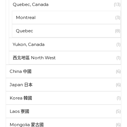
Quebec, Canada
(13)
Montreal
(3)
Quebec
(8)
Yukon, Canada
(1)
西北地區 North West
(1)
China 中國
(6)
Japan 日本
(6)
Korea 韓國
(1)
Laos 寮國
(5)
Mongolia 蒙古國
(6)