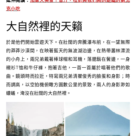
延伸閱讀：
加拿大美食｜普汀，拉近與我們惡的距離的魁北
克小吃
大自然裡的天籟
於是他們開始雲遊天下。在壯闊的奔騰瀑布前，在一望無際
的莽莽沙漠間，在映著藍天的無波湖泊邊，在熱帶叢林漂流
的小舟上，兩兄弟戴著棒球帽和耳機，落腮鬍在鬢邊，一身
襯衫T恤和牛仔褲，抱著吉他，一首一首屬於唱著他們的歌
曲。鏡頭時而拉近，特寫兩兄弟清瞿俊秀的臉蛋和身影；時
而調高，以空拍機俯瞰方圓數公里的景致，兩人的身影渺如
螻蟻，淹沒在壯闊的大自然裡。