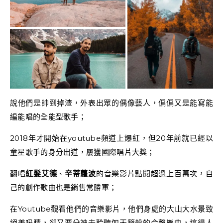
說他們是帥到掉渣，外表出眾的偶像藝人，偏偏又是能寫能
編能唱的全能型歌手；
2018年才開始在youtube頻道上爆紅，但20年前就已經以
童星歌手的身分出道，屢獲國際唱片大獎；
翻唱
紅髮艾德
、
辛蒂蘿波
的音樂影片點閱超過上百萬次，自
己的創作歌曲也是銷售常勝軍；
在Youtube觀看他們的音樂影片，他們身處的大山大水景致
絕美吸睛，卻又要分神去聆聽如天籟般的合聲樂曲，搞得人