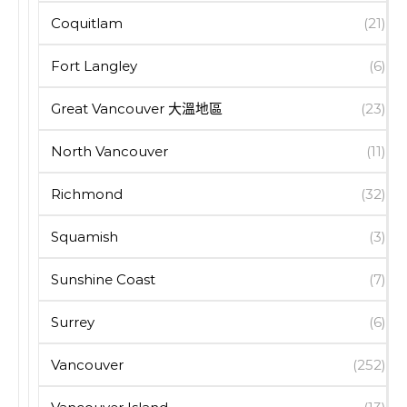
Coquitlam
(21)
Fort Langley
(6)
Great Vancouver 大溫地區
(23)
North Vancouver
(11)
Richmond
(32)
Squamish
(3)
Sunshine Coast
(7)
Surrey
(6)
Vancouver
(252)