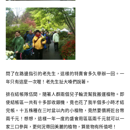
問了在路邊指引的老先生，這樣的特賣會多久舉辦一回。一
年只有這麼一次喔！老先生扯大嗓們說著。
排在結帳隊伍間，隨著人群兩個兒子輪流幫我搬運植物。即
使結帳區一共有十多部收銀機，竟也花了我半個多小時才結
完帳。十五株種在三吋盆以內的小植物，竟然要價將近台幣
兩千元！想想，這樣一年一度的盛會用區區兩千元就可以一
家三口參與，更何況帶回美麗的植物，算是物有所值吧！