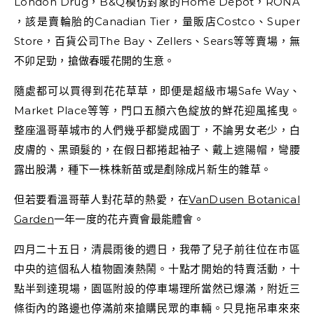
London Drug，B&Q模仿對象的Home Depot，RONA
，該是賣輪胎的Canadian Tier，量販店Costco、Super
Store，百貨公司The Bay、Zellers、Sears等等賣場，無
不卯足勁，搶做春暖花開的生意。
隨處都可以買得到花花草草，即便是超級市場Safe Way、
Market Place等等，門口五顏六色綻放的鮮花迎風搖曳。
整座溫哥華城市的人們幾乎都變成園丁，不論男女老少，白
皮膚的、黑頭髮的，在假日都捲起袖子、戴上遮陽帽，彎腰
露出股溝，種下一株株新苗或是剷除成片新生的雜草。
但若要看溫哥華人對花草的熱愛，在
VanDusen Botanical
Garden
一年一度的花卉賣會最能體會。
四月二十五日，清晨雨後的週日，我帶了兒子前往位在市區
中央的這個私人植物園湊熱鬧。十點才開始的特賣活動，十
點半到達現場，園區附設的停車場理所當然已爆滿，附近三
條街內的路邊也停滿前來搶購民眾的車輛。只見拖吊車來來