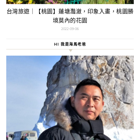
台灣旅遊｜【桃園】蓮塘灩瀲，印象入畫，桃園勝
境莫內的花園
2022-09-06
HI 我是海馬老爸