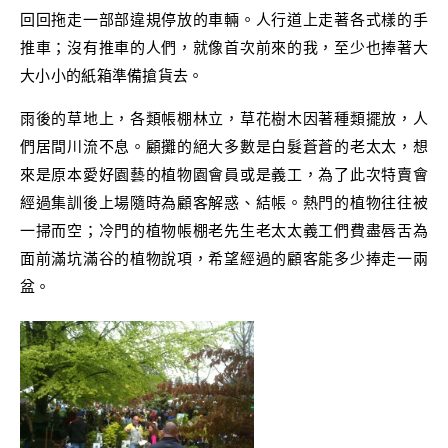
回回拖走一部部違規停放的車輛。人行道上走著各式樣的手
推車；沒有推車的人們，就像首次前來的我，至少也捧著大
大小小的紙箱準備搶貨去。
雨後的草地上，各類帳棚林立，草花樹木因著種類擺放，人
們居間川流不息。顧攤的絕大多數是白髮蒼蒼的老太太，想
來是原本愛好園藝的植物園會員或是義工，為了此次特賣會
經過集訓後上場隨時為顧客解惑、結帳。熱門的植物往往被
一掃而空；冷門的植物帳棚老先生老太太義工們費盡唇舌為
面前滿坑滿谷的植物說項，希望經過的顧客能多少捧走一兩
盆。