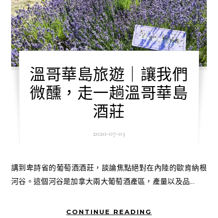
溫哥華島旅遊｜讓我們
微醺，走一趟溫哥華島
酒莊
2020-07-03
講到卑詩省的葡萄酒酒莊，談論焦點絕對在內陸的歐肯納根
河谷。這個河谷是加拿大兩大葡萄酒產區，產量以及品...
CONTINUE READING