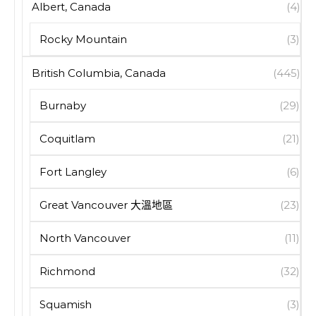
Albert, Canada
(4)
Rocky Mountain
(3)
British Columbia, Canada
(445)
Burnaby
(29)
Coquitlam
(21)
Fort Langley
(6)
Great Vancouver 大溫地區
(23)
North Vancouver
(11)
Richmond
(32)
Squamish
(3)