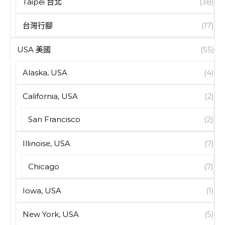
Taipei 台北
(38)
台灣行腳
(17)
USA 美國
(55)
Alaska, USA
(4)
California, USA
(2)
San Francisco
(2)
Illinoise, USA
(7)
Chicago
(7)
Iowa, USA
(1)
New York, USA
(5)