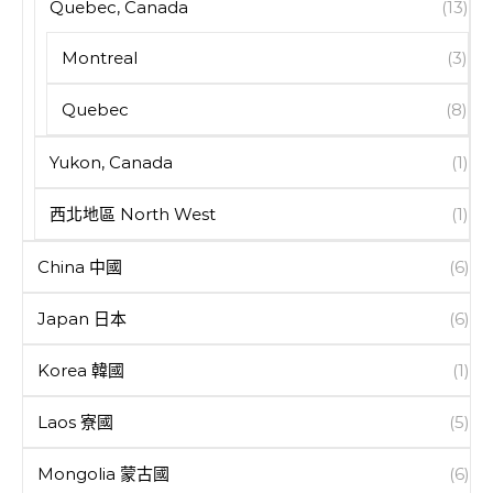
Quebec, Canada
(13)
Montreal
(3)
Quebec
(8)
Yukon, Canada
(1)
西北地區 North West
(1)
China 中國
(6)
Japan 日本
(6)
Korea 韓國
(1)
Laos 寮國
(5)
Mongolia 蒙古國
(6)