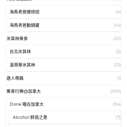
海馬老爸做烘焙
(4)
海馬老爸動鍋鏟
(14)
米其林美食
(20)
台北米其林
(2)
溫哥華米其林
(12)
達人帶路
(1)
集食行樂@加拿大
(599)
Drink 喝在加拿大
(94)
Alcohol 醉翁之意
(7)