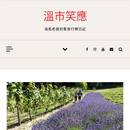
Skip to content
溫市笑應
海馬老爸的集食行樂日記