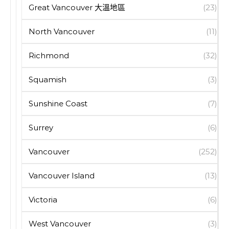
Great Vancouver 大溫地區
(23)
North Vancouver
(11)
Richmond
(32)
Squamish
(3)
Sunshine Coast
(7)
Surrey
(6)
Vancouver
(252)
Vancouver Island
(13)
Victoria
(6)
West Vancouver
(3)