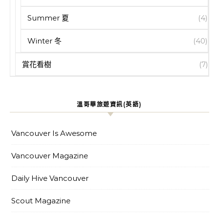
Summer 夏
(4)
Winter 冬
(40)
賞花看樹
(7)
溫哥華旅遊資訊(英語)
Vancouver Is Awesome
Vancouver Magazine
Daily Hive Vancouver
Scout Magazine