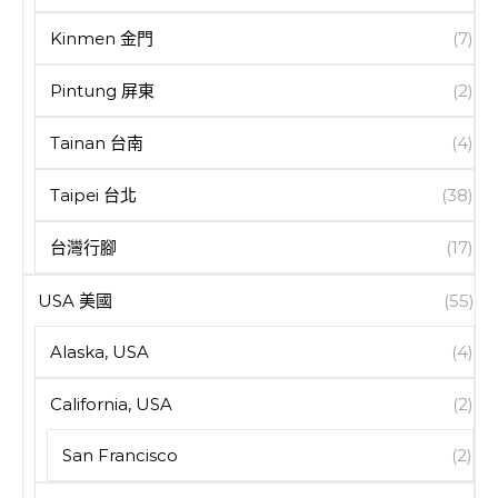
Kinmen 金門
(7)
Pintung 屏東
(2)
Tainan 台南
(4)
Taipei 台北
(38)
台灣行腳
(17)
USA 美國
(55)
Alaska, USA
(4)
California, USA
(2)
San Francisco
(2)