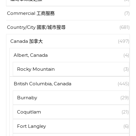
Commercial 工商服務
(7)
Country/City 國家/城市搜尋
(681)
Canada 加拿大
(497)
Albert, Canada
(4)
Rocky Mountain
(3)
British Columbia, Canada
(445)
Burnaby
(29)
Coquitlam
(21)
Fort Langley
(6)