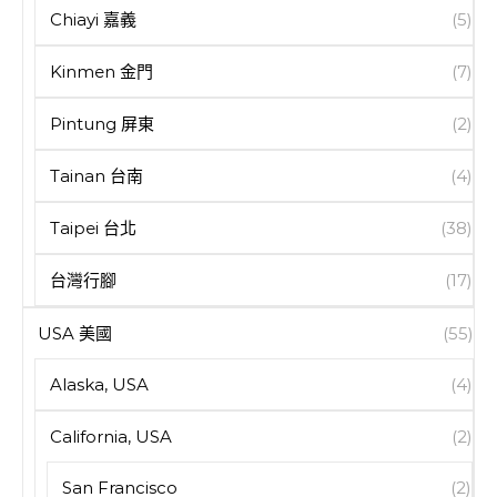
Chiayi 嘉義
(5)
Kinmen 金門
(7)
Pintung 屏東
(2)
Tainan 台南
(4)
Taipei 台北
(38)
台灣行腳
(17)
USA 美國
(55)
Alaska, USA
(4)
California, USA
(2)
San Francisco
(2)