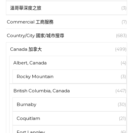
溫哥華深度之旅
(3)
Commercial 工商服務
(7)
Country/City 國家/城市搜尋
(683)
Canada 加拿大
(499)
Albert, Canada
(4)
Rocky Mountain
(3)
British Columbia, Canada
(447)
Burnaby
(30)
Coquitlam
(21)
Fort Langley
(6)