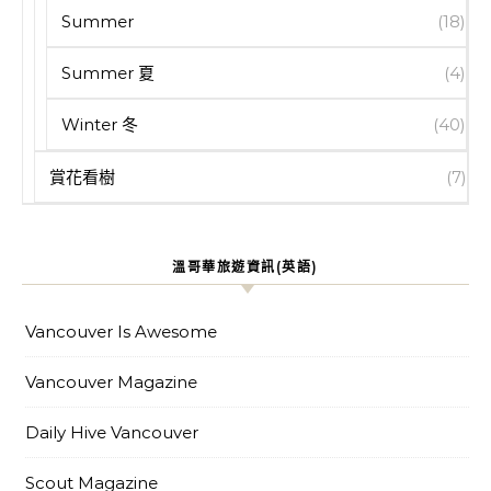
Summer
(18)
Summer 夏
(4)
Winter 冬
(40)
賞花看樹
(7)
溫哥華旅遊資訊(英語)
Vancouver Is Awesome
Vancouver Magazine
Daily Hive Vancouver
Scout Magazine