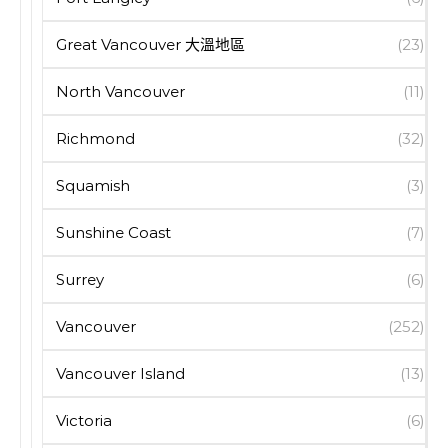
Great Vancouver 大溫地區
(23)
North Vancouver
(11)
Richmond
(32)
Squamish
(3)
Sunshine Coast
(7)
Surrey
(6)
Vancouver
(252)
Vancouver Island
(13)
Victoria
(6)