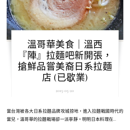
溫哥華美食｜溫西
『陣』拉麵吧新開張，
搶鮮品嘗美裔日系拉麵
店 (已歇業)
2015-05-20
當台灣被各大日系拉麵品牌攻城掠地，進入拉麵戰國時代的
當兒，溫哥華的拉麵戰場卻一派寧靜。明明日本料理在...