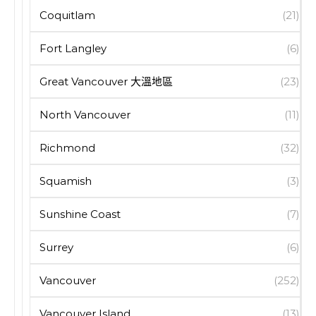
Coquitlam
(21)
Fort Langley
(6)
Great Vancouver 大溫地區
(23)
North Vancouver
(11)
Richmond
(32)
Squamish
(3)
Sunshine Coast
(7)
Surrey
(6)
Vancouver
(252)
Vancouver Island
(13)