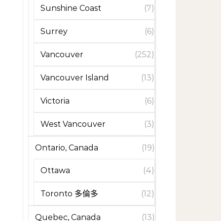
Sunshine Coast
(7)
Surrey
(6)
Vancouver
(252)
Vancouver Island
(13)
Victoria
(6)
West Vancouver
(3)
Ontario, Canada
(19)
Ottawa
(4)
Toronto 多倫多
(12)
Quebec, Canada
(13)