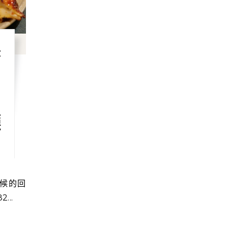
香
廳
..