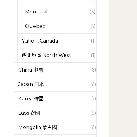
Montreal
(3)
Quebec
(8)
Yukon, Canada
(1)
西北地區 North West
(1)
China 中國
(6)
Japan 日本
(6)
Korea 韓國
(1)
Laos 寮國
(5)
Mongolia 蒙古國
(6)