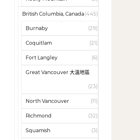
British Columbia, Canada
(445)
Burnaby
(29)
Coquitlam
(21)
Fort Langley
(6)
Great Vancouver 大溫地區
(23)
North Vancouver
(11)
Richmond
(32)
Squamish
(3)