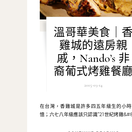
溫哥華美食｜
雞城的遠房親
戚，Nando’s 非
裔葡式烤雞餐
2015-03-14
在台灣，香雞城是許多四五年級生的小時候的回
憶；六七八年級應該只認識”21世紀烤雞&#82.