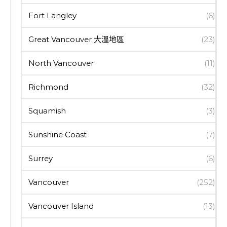
Fort Langley
(6)
Great Vancouver 大溫地區
(23)
North Vancouver
(11)
Richmond
(32)
Squamish
(3)
Sunshine Coast
(7)
Surrey
(6)
Vancouver
(252)
Vancouver Island
(13)