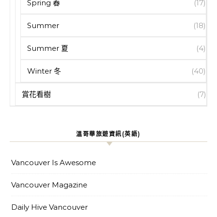
Spring 春
(17)
Summer
(18)
Summer 夏
(4)
Winter 冬
(40)
賞花看樹
(7)
溫哥華旅遊資訊(英語)
Vancouver Is Awesome
Vancouver Magazine
Daily Hive Vancouver