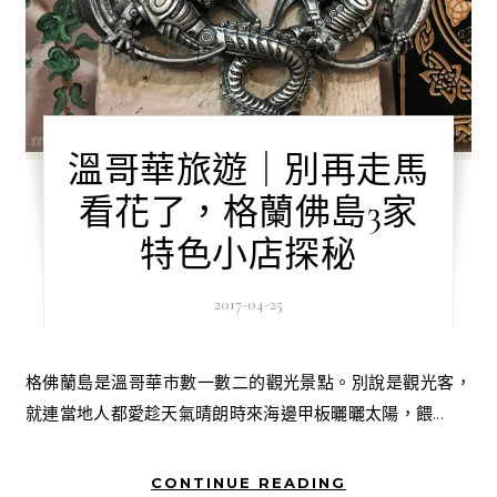
溫哥華旅遊｜別再走馬
看花了，格蘭佛島3家
特色小店探秘
2017-04-25
格佛蘭島是溫哥華市數一數二的觀光景點。別說是觀光客，
就連當地人都愛趁天氣晴朗時來海邊甲板曬曬太陽，餵...
CONTINUE READING