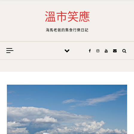
Skip to content
溫市笑應
海馬老爸的集食行樂日記