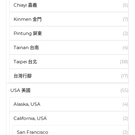
Chiayi 嘉義
(5)
Kinmen 金門
(7)
Pintung 屏東
(2)
Tainan 台南
(4)
Taipei 台北
(38)
台灣行腳
(17)
USA 美國
(55)
Alaska, USA
(4)
California, USA
(2)
San Francisco
(2)