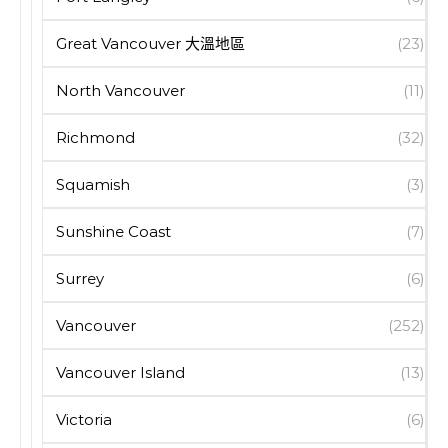
Great Vancouver 大溫地區
(23)
North Vancouver
(11)
Richmond
(32)
Squamish
(3)
Sunshine Coast
(7)
Surrey
(6)
Vancouver
(252)
Vancouver Island
(13)
Victoria
(6)