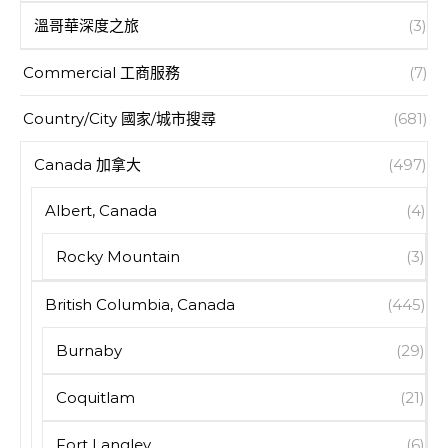
溫哥華深度之旅
(3)
Commercial 工商服務
(7)
Country/City 國家/城市搜尋
(681)
Canada 加拿大
(497)
Albert, Canada
(4)
Rocky Mountain
(3)
British Columbia, Canada
(445)
Burnaby
(29)
Coquitlam
(21)
Fort Langley
(6)