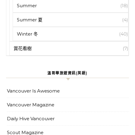
Summer
(18)
Summer 夏
(4)
Winter 冬
(40)
賞花看樹
(7)
溫哥華旅遊資訊(英語)
Vancouver Is Awesome
Vancouver Magazine
Daily Hive Vancouver
Scout Magazine