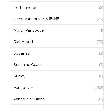
Fort Langley
(6)
Great Vancouver 大溫地區
(23)
North Vancouver
(11)
Richmond
(32)
Squamish
(3)
Sunshine Coast
(7)
Surrey
(6)
Vancouver
(252)
Vancouver Island
(13)