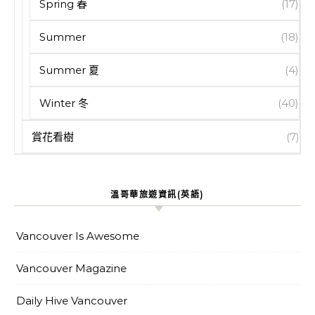
Spring 春
(17)
Summer
(18)
Summer 夏
(4)
Winter 冬
(40)
賞花看樹
(7)
溫哥華旅遊資訊(英語)
Vancouver Is Awesome
Vancouver Magazine
Daily Hive Vancouver