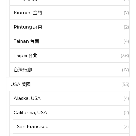
Kinmen 金門
(7)
Pintung 屏東
(2)
Tainan 台南
(4)
Taipei 台北
(38)
台灣行腳
(17)
USA 美國
(55)
Alaska, USA
(4)
California, USA
(2)
San Francisco
(2)