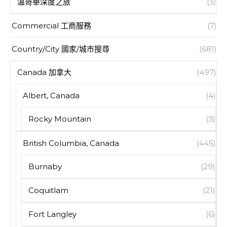
溫哥華深度之旅
(3)
Commercial 工商服務
(7)
Country/City 國家/城市搜尋
(681)
Canada 加拿大
(497)
Albert, Canada
(4)
Rocky Mountain
(3)
British Columbia, Canada
(445)
Burnaby
(29)
Coquitlam
(21)
Fort Langley
(6)