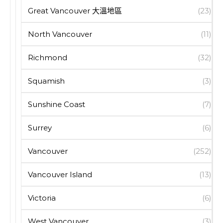
Great Vancouver 大溫地區
(23)
North Vancouver
(11)
Richmond
(32)
Squamish
(3)
Sunshine Coast
(7)
Surrey
(6)
Vancouver
(252)
Vancouver Island
(13)
Victoria
(6)
West Vancouver
(3)