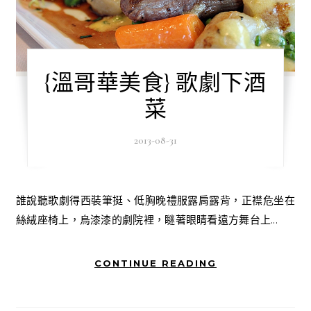
{溫哥華美食} 歌劇下酒
菜
2013-08-31
誰說聽歌劇得西裝筆挺、低胸晚禮服露肩露背，正襟危坐在
絲絨座椅上，烏漆漆的劇院裡，瞇著眼睛看遠方舞台上...
CONTINUE READING