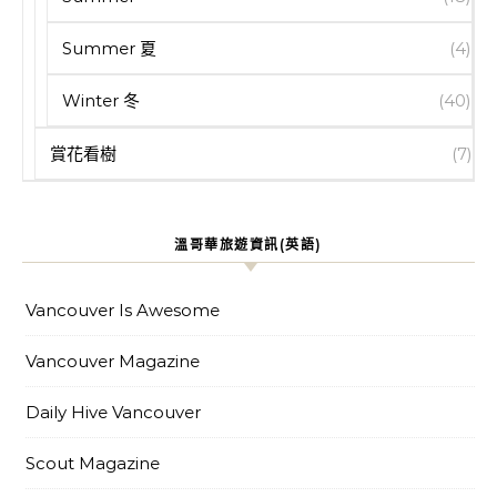
Summer 夏
(4)
Winter 冬
(40)
賞花看樹
(7)
溫哥華旅遊資訊(英語)
Vancouver Is Awesome
Vancouver Magazine
Daily Hive Vancouver
Scout Magazine