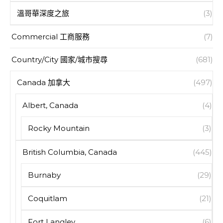
溫哥華深度之旅
(3)
Commercial 工商服務
(7)
Country/City 國家/城市搜尋
(681)
Canada 加拿大
(497)
Albert, Canada
(4)
Rocky Mountain
(3)
British Columbia, Canada
(445)
Burnaby
(29)
Coquitlam
(21)
Fort Langley
(6)