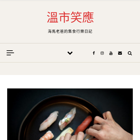
Skip to content
溫市笑應
海馬老爸的集食行樂日記