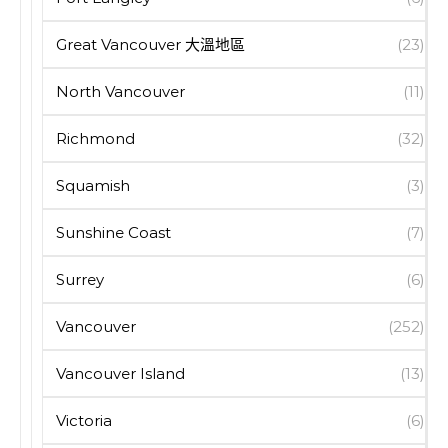
Great Vancouver 大溫地區
(23)
North Vancouver
(11)
Richmond
(32)
Squamish
(3)
Sunshine Coast
(7)
Surrey
(6)
Vancouver
(252)
Vancouver Island
(13)
Victoria
(6)