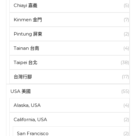
Chiayi 嘉義
(5)
Kinmen 金門
(7)
Pintung 屏東
(2)
Tainan 台南
(4)
Taipei 台北
(38)
台灣行腳
(17)
USA 美國
(55)
Alaska, USA
(4)
California, USA
(2)
San Francisco
(2)