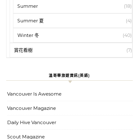
Summer
(18)
Summer 夏
(4)
Winter 冬
(40)
賞花看樹
(7)
溫哥華旅遊資訊(英語)
Vancouver Is Awesome
Vancouver Magazine
Daily Hive Vancouver
Scout Magazine