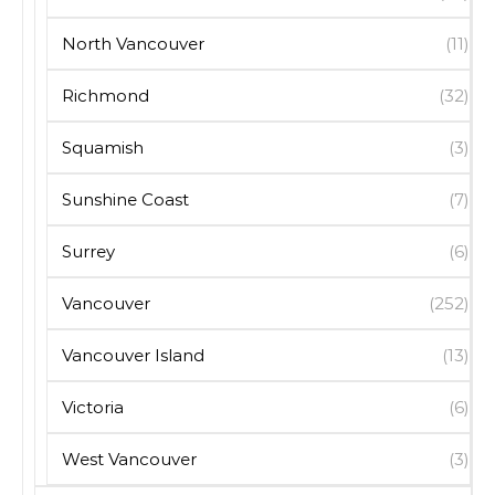
North Vancouver
(11)
Richmond
(32)
Squamish
(3)
Sunshine Coast
(7)
Surrey
(6)
Vancouver
(252)
Vancouver Island
(13)
Victoria
(6)
West Vancouver
(3)