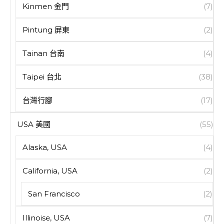
Kinmen 金門
(7)
Pintung 屏東
(2)
Tainan 台南
(4)
Taipei 台北
(38)
台灣行腳
(17)
USA 美國
(55)
Alaska, USA
(4)
California, USA
(2)
San Francisco
(2)
Illinoise, USA
(7)