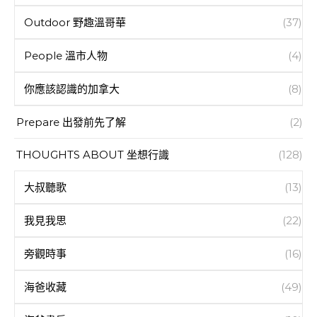
Outdoor 野趣溫哥華
(37)
People 溫市人物
(4)
你應該認識的加拿大
(8)
Prepare 出發前先了解
(2)
THOUGHTS ABOUT 坐想行識
(128)
大叔聽歌
(13)
我見我思
(22)
旁觀時事
(16)
海爸收藏
(49)