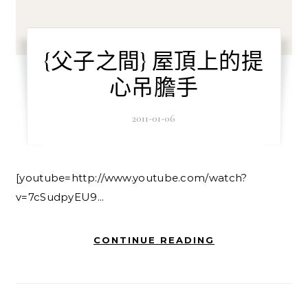
{父子之間} 屋頂上的提
心吊膽手
2011-01-06
[youtube=http://www.youtube.com/watch?
v=7cSudpyEU9...
CONTINUE READING