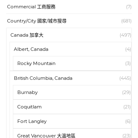
Commercial 工商服務
(7)
Country/City 國家/城市搜尋
(681)
Canada 加拿大
(497)
Albert, Canada
(4)
Rocky Mountain
(3)
British Columbia, Canada
(445)
Burnaby
(29)
Coquitlam
(21)
Fort Langley
(6)
Great Vancouver 大溫地區
(23)