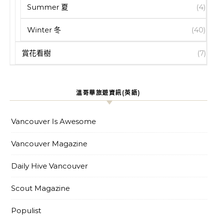
Summer 夏
(4)
Winter 冬
(40)
賞花看樹
(7)
溫哥華旅遊資訊(英語)
Vancouver Is Awesome
Vancouver Magazine
Daily Hive Vancouver
Scout Magazine
Populist