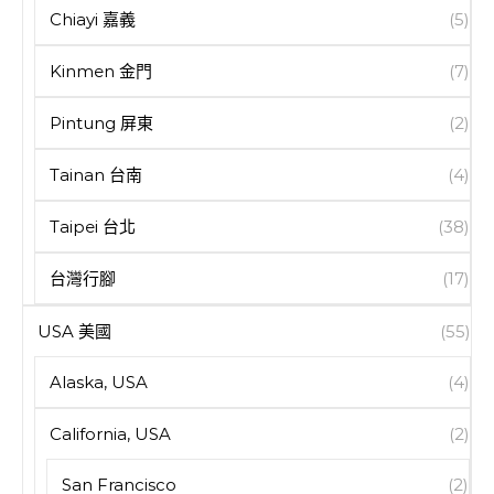
Chiayi 嘉義
(5)
Kinmen 金門
(7)
Pintung 屏東
(2)
Tainan 台南
(4)
Taipei 台北
(38)
台灣行腳
(17)
USA 美國
(55)
Alaska, USA
(4)
California, USA
(2)
San Francisco
(2)