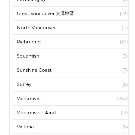
Great Vancouver 大溫地區
(23)
North Vancouver
(11)
Richmond
(32)
Squamish
(3)
Sunshine Coast
(7)
Surrey
(6)
Vancouver
(252)
Vancouver Island
(13)
Victoria
(6)