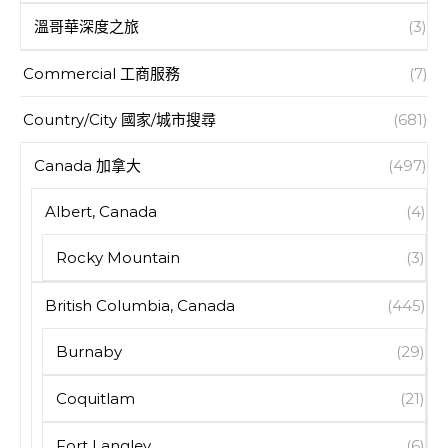
溫哥華深度之旅
(3)
Commercial 工商服務
(7)
Country/City 國家/城市搜尋
(681)
Canada 加拿大
(497)
Albert, Canada
(4)
Rocky Mountain
(3)
British Columbia, Canada
(445)
Burnaby
(29)
Coquitlam
(21)
Fort Langley
(6)