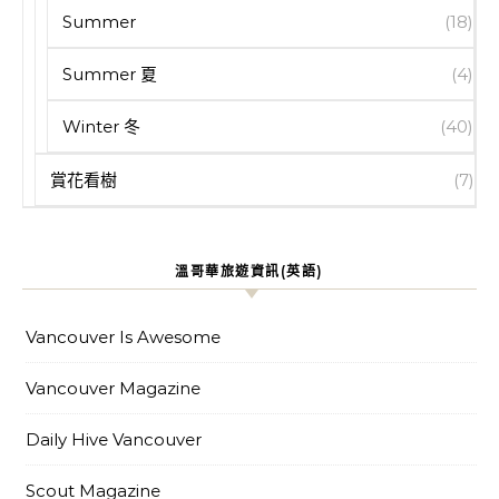
Summer
(18)
Summer 夏
(4)
Winter 冬
(40)
賞花看樹
(7)
溫哥華旅遊資訊(英語)
Vancouver Is Awesome
Vancouver Magazine
Daily Hive Vancouver
Scout Magazine