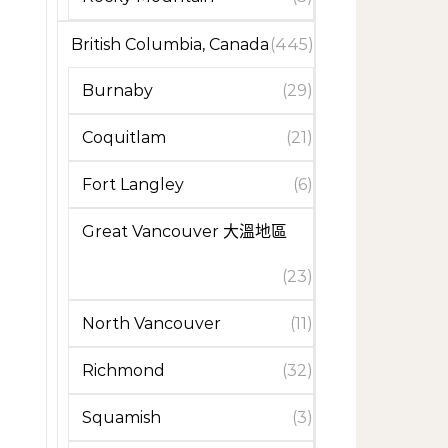
British Columbia, Canada
(445)
Burnaby
(29)
Coquitlam
(21)
Fort Langley
(6)
Great Vancouver 大溫地區
(23)
North Vancouver
(11)
Richmond
(32)
Squamish
(3)