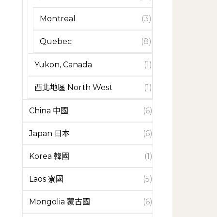
Montreal
(3)
Quebec
(8)
Yukon, Canada
(1)
西北地區 North West
(1)
China 中國
(6)
Japan 日本
(6)
Korea 韓國
(1)
Laos 寮國
(5)
Mongolia 蒙古國
(6)