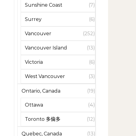
Sunshine Coast
(7)
Surrey
(6)
Vancouver
(252)
Vancouver Island
(13)
Victoria
(6)
West Vancouver
(3)
Ontario, Canada
(19)
Ottawa
(4)
Toronto 多倫多
(12)
Quebec, Canada
(13)