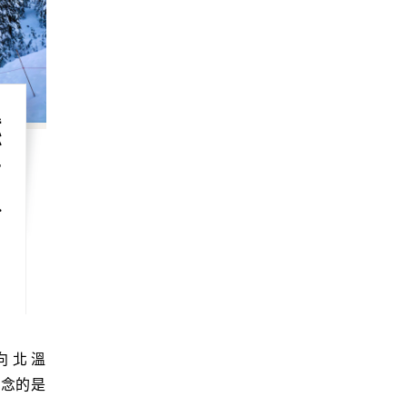
燃
步
r
想念的是