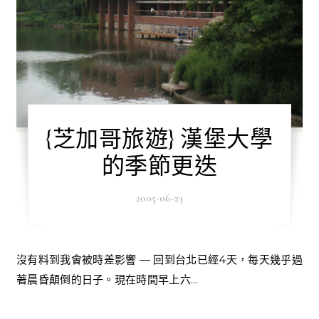
{芝加哥旅遊} 漢堡大學
的季節更迭
2005-06-23
沒有料到我會被時差影響 — 回到台北已經4天，每天幾乎過
著晨昏顛倒的日子。現在時間早上六...