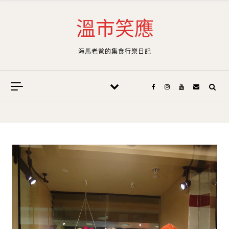
Skip to content
溫市笑應
海馬老爸的集食行樂日記