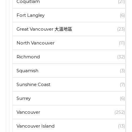
Coquitlam
(21)
Fort Langley
(6)
Great Vancouver 大溫地區
(23)
North Vancouver
(11)
Richmond
(32)
Squamish
(3)
Sunshine Coast
(7)
Surrey
(6)
Vancouver
(252)
Vancouver Island
(13)