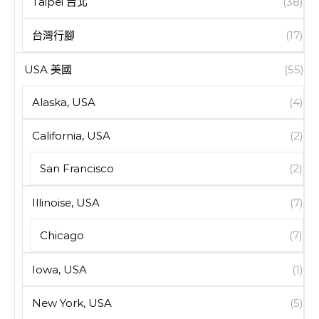
Taipei 台北
(38)
台灣行腳
(17)
USA 美國
(55)
Alaska, USA
(4)
California, USA
(2)
San Francisco
(2)
Illinoise, USA
(7)
Chicago
(7)
Iowa, USA
(1)
New York, USA
(5)