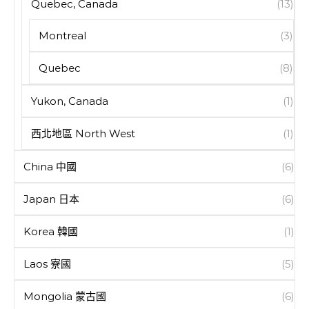
Quebec, Canada
(13)
Montreal
(3)
Quebec
(8)
Yukon, Canada
(1)
西北地區 North West
(1)
China 中國
(6)
Japan 日本
(6)
Korea 韓國
(1)
Laos 寮國
(5)
Mongolia 蒙古國
(6)