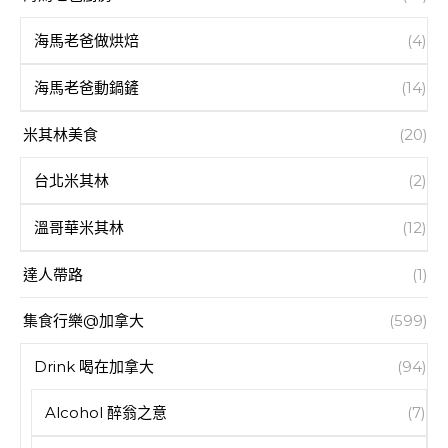
海馬老爸做烘焙
(4)
海馬老爸動鍋鏟
(14)
米其林美食
(20)
台北米其林
(2)
溫哥華米其林
(12)
達人帶路
(1)
集食行樂@加拿大
(599)
Drink 喝在加拿大
(94)
Alcohol 醉翁之意
(7)