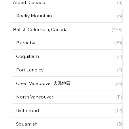
Albert, Canada
(4)
Rocky Mountain
(3)
British Columbia, Canada
(445)
Burnaby
(29)
Coquitlam
(21)
Fort Langley
(6)
Great Vancouver 大溫地區
(23)
North Vancouver
(11)
Richmond
(32)
Squamish
(3)