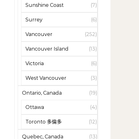
Sunshine Coast
(7)
Surrey
(6)
Vancouver
(252)
Vancouver Island
(13)
Victoria
(6)
West Vancouver
(3)
Ontario, Canada
(19)
Ottawa
(4)
Toronto 多倫多
(12)
Quebec, Canada
(13)