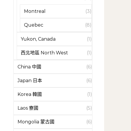
Montreal
(3)
Quebec
(8)
Yukon, Canada
(1)
西北地區 North West
(1)
China 中國
(6)
Japan 日本
(6)
Korea 韓國
(1)
Laos 寮國
(5)
Mongolia 蒙古國
(6)