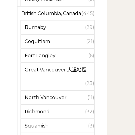
British Columbia, Canada
(445)
Burnaby
(29)
Coquitlam
(21)
Fort Langley
(6)
Great Vancouver 大溫地區
(23)
North Vancouver
(11)
Richmond
(32)
Squamish
(3)