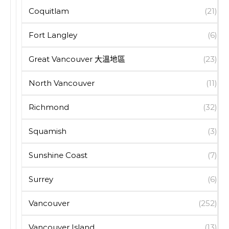
Coquitlam
(21)
Fort Langley
(6)
Great Vancouver 大溫地區
(23)
North Vancouver
(11)
Richmond
(32)
Squamish
(3)
Sunshine Coast
(7)
Surrey
(6)
Vancouver
(252)
Vancouver Island
(13)