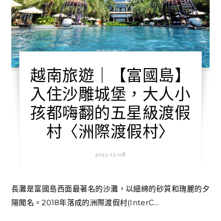
越南旅遊｜【富國島】
入住沙雕城堡，大人小
孩都嗨翻的五星級渡假
村〈洲際渡假村〉
2023-12-08
長灘是富國島西面最著名的沙灘，以細綿的砂質和瑰麗的夕
陽聞名。2018年落成的洲際渡假村(InterC...