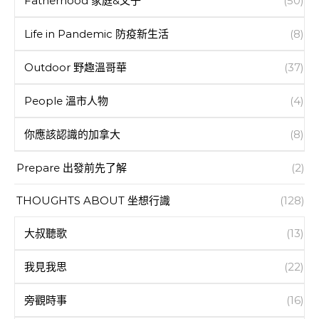
Fatherhood 家庭&父子
(50)
Life in Pandemic 防疫新生活
(8)
Outdoor 野趣溫哥華
(37)
People 溫市人物
(4)
你應該認識的加拿大
(8)
Prepare 出發前先了解
(2)
THOUGHTS ABOUT 坐想行識
(128)
大叔聽歌
(13)
我見我思
(22)
旁觀時事
(16)