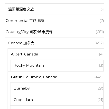
溫哥華深度之旅
(3)
Commercial 工商服務
(7)
Country/City 國家/城市搜尋
(681)
Canada 加拿大
(497)
Albert, Canada
(4)
Rocky Mountain
(3)
British Columbia, Canada
(445)
Burnaby
(29)
Coquitlam
(21)