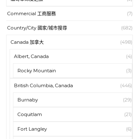
Commercial 工商服務
(7)
Country/City 國家/城市搜尋
(682)
Canada 加拿大
(498)
Albert, Canada
(4)
Rocky Mountain
(3)
British Columbia, Canada
(446)
Burnaby
(29)
Coquitlam
(21)
Fort Langley
(6)