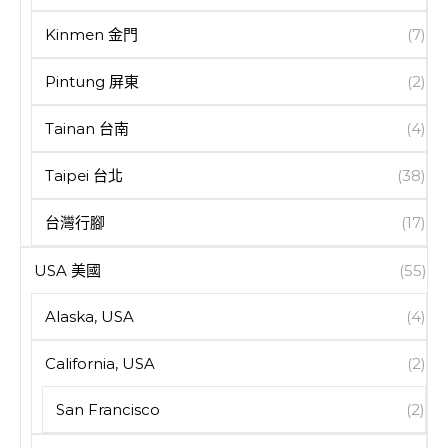
Kinmen 金門
(7)
Pintung 屏東
(2)
Tainan 台南
(4)
Taipei 台北
(38)
台灣行腳
(17)
USA 美國
(55)
Alaska, USA
(4)
California, USA
(2)
San Francisco
(2)