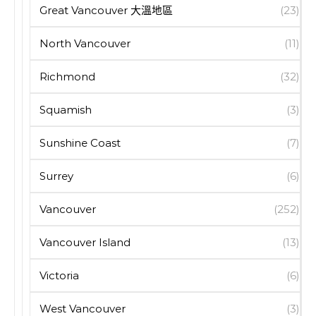
Great Vancouver 大溫地區
(23)
North Vancouver
(11)
Richmond
(32)
Squamish
(3)
Sunshine Coast
(7)
Surrey
(6)
Vancouver
(252)
Vancouver Island
(13)
Victoria
(6)
West Vancouver
(3)