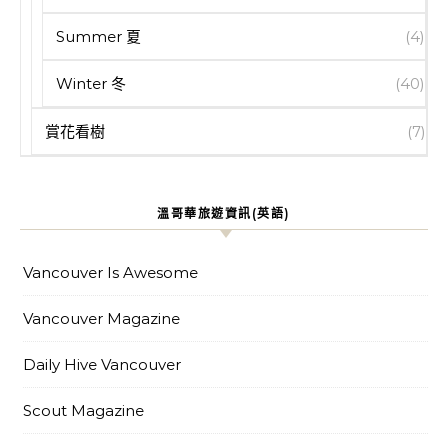
Summer 夏
(4)
Winter 冬
(40)
賞花看樹
(7)
溫哥華旅遊資訊(英語)
Vancouver Is Awesome
Vancouver Magazine
Daily Hive Vancouver
Scout Magazine