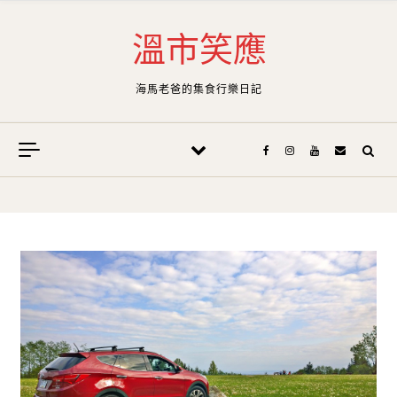
Skip to content
溫市笑應
海馬老爸的集食行樂日記