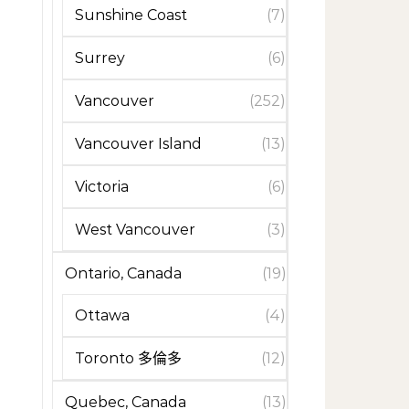
Sunshine Coast
(7)
Surrey
(6)
Vancouver
(252)
Vancouver Island
(13)
Victoria
(6)
West Vancouver
(3)
Ontario, Canada
(19)
Ottawa
(4)
Toronto 多倫多
(12)
Quebec, Canada
(13)