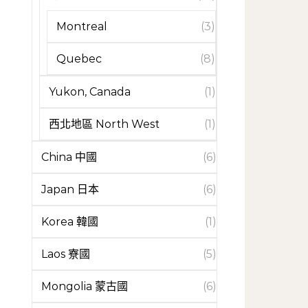
Montreal
(3)
Quebec
(8)
Yukon, Canada
(1)
西北地區 North West
(1)
China 中國
(6)
Japan 日本
(6)
Korea 韓國
(1)
Laos 寮國
(5)
Mongolia 蒙古國
(6)