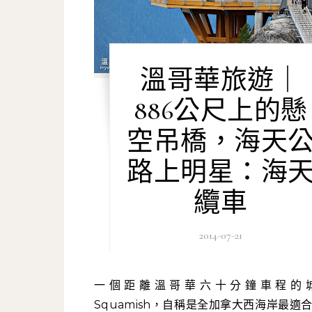
溫哥華旅遊｜
886公尺上的懸
空吊橋，海天
路上明星：海
纜車
2014-07-21
一個距離溫哥華六十分鐘車程的城鎮，
Squamish，自稱是全加拿大西海岸最適