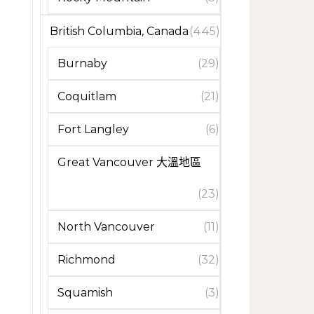
British Columbia, Canada
(445)
Burnaby
(29)
Coquitlam
(21)
Fort Langley
(6)
Great Vancouver 大溫地區
(23)
North Vancouver
(11)
Richmond
(32)
Squamish
(3)