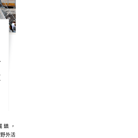
公
天
合野外活