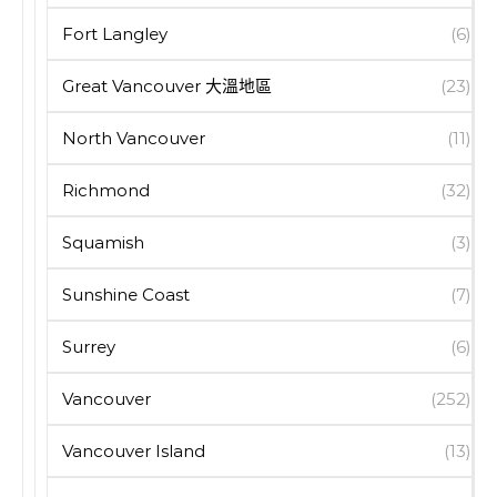
Fort Langley
(6)
Great Vancouver 大溫地區
(23)
North Vancouver
(11)
Richmond
(32)
Squamish
(3)
Sunshine Coast
(7)
Surrey
(6)
Vancouver
(252)
Vancouver Island
(13)