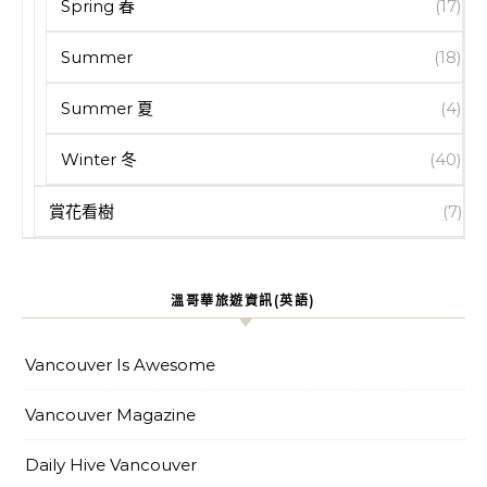
Spring 春
(17)
Summer
(18)
Summer 夏
(4)
Winter 冬
(40)
賞花看樹
(7)
溫哥華旅遊資訊(英語)
Vancouver Is Awesome
Vancouver Magazine
Daily Hive Vancouver