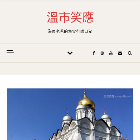
Skip to content
溫市笑應
海馬老爸的集食行樂日記