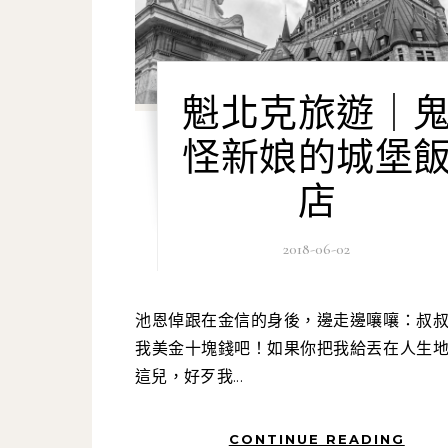
魁北克旅遊｜
怪新娘的城堡
店
2018-06-02
池恩倬跟在金信的身後，邊走邊嚷嚷：叔叔你就借
我美金十塊錢吧！如果你把我給丟在人生
這兒，好歹我...
CONTINUE READING