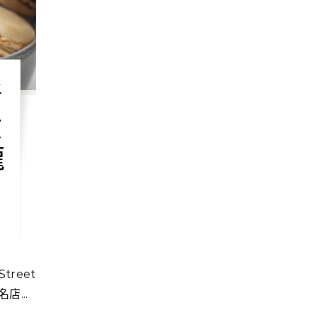
新
驗
龍
...