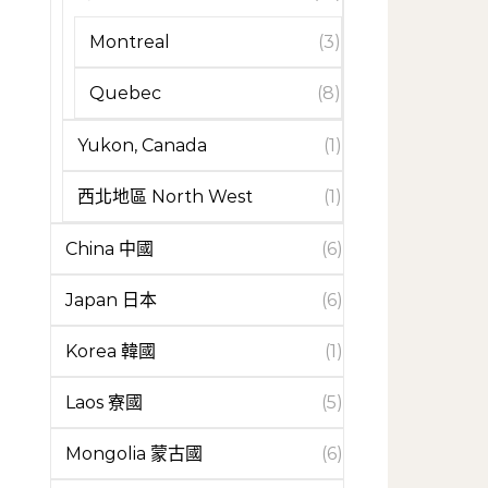
Montreal
(3)
Quebec
(8)
Yukon, Canada
(1)
西北地區 North West
(1)
China 中國
(6)
Japan 日本
(6)
Korea 韓國
(1)
Laos 寮國
(5)
Mongolia 蒙古國
(6)