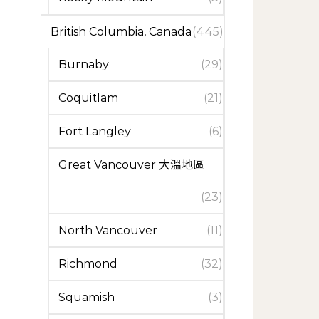
British Columbia, Canada
(445)
Burnaby
(29)
Coquitlam
(21)
Fort Langley
(6)
Great Vancouver 大溫地區
(23)
North Vancouver
(11)
Richmond
(32)
Squamish
(3)