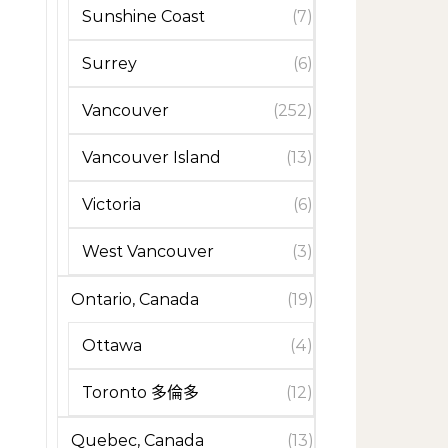
Sunshine Coast
(7)
Surrey
(6)
Vancouver
(252)
Vancouver Island
(13)
Victoria
(6)
West Vancouver
(3)
Ontario, Canada
(19)
Ottawa
(4)
Toronto 多倫多
(12)
Quebec, Canada
(13)