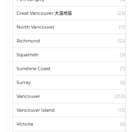
Great Vancouver 大溫地區
(23)
North Vancouver
(11)
Richmond
(32)
Squamish
(3)
Sunshine Coast
(7)
Surrey
(6)
Vancouver
(252)
Vancouver Island
(13)
Victoria
(6)