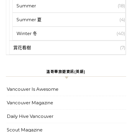
Summer
(18)
Summer 夏
(4)
Winter 冬
(40)
賞花看樹
(7)
溫哥華旅遊資訊(英語)
Vancouver Is Awesome
Vancouver Magazine
Daily Hive Vancouver
Scout Magazine