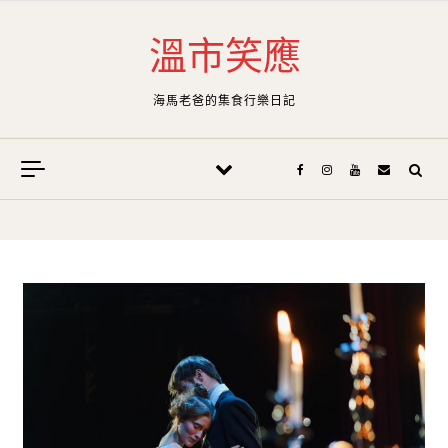
Skip to content
溫市笑應
海馬老爸的集食行樂日記