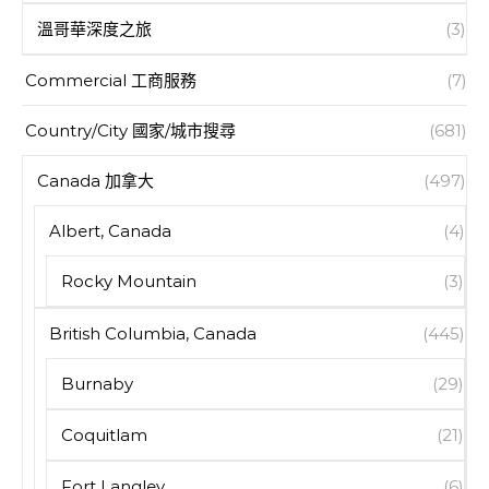
溫哥華深度之旅
(3)
Commercial 工商服務
(7)
Country/City 國家/城市搜尋
(681)
Canada 加拿大
(497)
Albert, Canada
(4)
Rocky Mountain
(3)
British Columbia, Canada
(445)
Burnaby
(29)
Coquitlam
(21)
Fort Langley
(6)