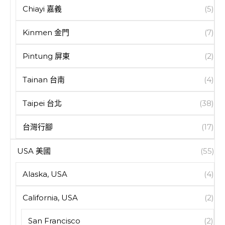
Chiayi 嘉義
(5)
Kinmen 金門
(7)
Pintung 屏東
(2)
Tainan 台南
(4)
Taipei 台北
(38)
台灣行腳
(17)
USA 美國
(55)
Alaska, USA
(4)
California, USA
(2)
San Francisco
(2)