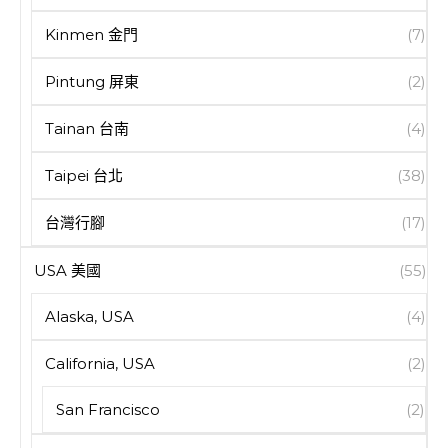
Kinmen 金門
(7)
Pintung 屏東
(2)
Tainan 台南
(4)
Taipei 台北
(38)
台灣行腳
(17)
USA 美國
(55)
Alaska, USA
(4)
California, USA
(2)
San Francisco
(2)