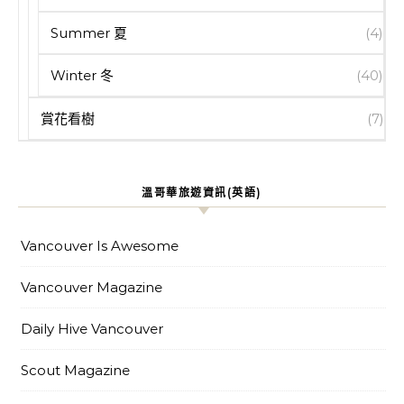
Summer 夏
(4)
Winter 冬
(40)
賞花看樹
(7)
溫哥華旅遊資訊(英語)
Vancouver Is Awesome
Vancouver Magazine
Daily Hive Vancouver
Scout Magazine