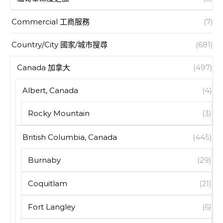
Commercial 工商服務
(7)
Country/City 國家/城市搜尋
(681)
Canada 加拿大
(497)
Albert, Canada
(4)
Rocky Mountain
(3)
British Columbia, Canada
(445)
Burnaby
(29)
Coquitlam
(21)
Fort Langley
(6)