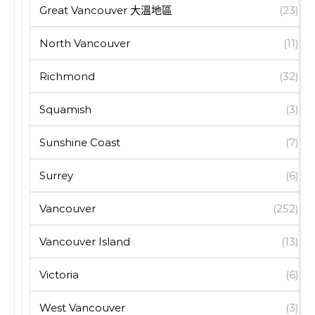
Great Vancouver 大溫地區
(23)
North Vancouver
(11)
Richmond
(32)
Squamish
(3)
Sunshine Coast
(7)
Surrey
(6)
Vancouver
(252)
Vancouver Island
(13)
Victoria
(6)
West Vancouver
(3)