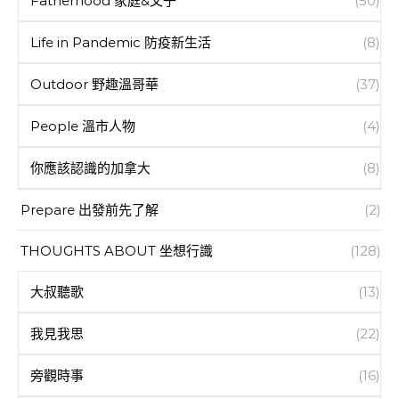
Fatherhood 家庭&父子
(50)
Life in Pandemic 防疫新生活
(8)
Outdoor 野趣溫哥華
(37)
People 溫市人物
(4)
你應該認識的加拿大
(8)
Prepare 出發前先了解
(2)
THOUGHTS ABOUT 坐想行識
(128)
大叔聽歌
(13)
我見我思
(22)
旁觀時事
(16)