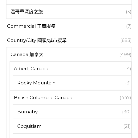
溫哥華深度之旅
(3)
Commercial 工商服務
(7)
Country/City 國家/城市搜尋
(683)
Canada 加拿大
(499)
Albert, Canada
(4)
Rocky Mountain
(3)
British Columbia, Canada
(447)
Burnaby
(30)
Coquitlam
(21)