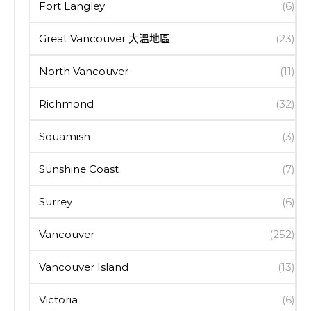
Fort Langley
(6)
Great Vancouver 大溫地區
(23)
North Vancouver
(11)
Richmond
(32)
Squamish
(3)
Sunshine Coast
(7)
Surrey
(6)
Vancouver
(252)
Vancouver Island
(13)
Victoria
(6)