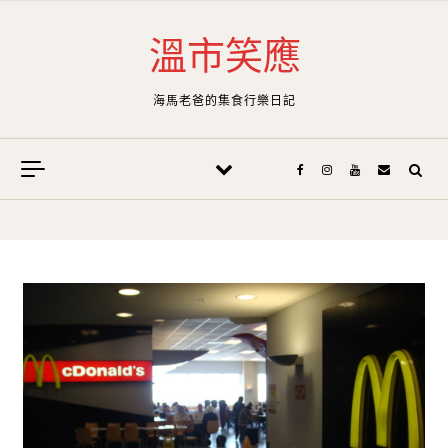
Skip to content
溫市笑應
海馬老爸的集食行樂日記