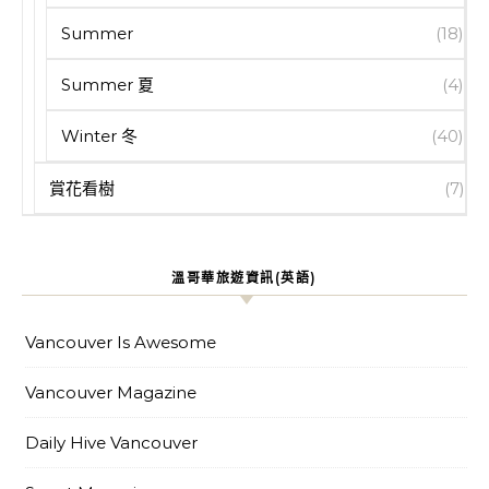
Summer
(18)
Summer 夏
(4)
Winter 冬
(40)
賞花看樹
(7)
溫哥華旅遊資訊(英語)
Vancouver Is Awesome
Vancouver Magazine
Daily Hive Vancouver