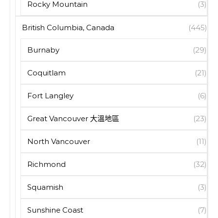
Rocky Mountain
(3)
British Columbia, Canada
(445)
Burnaby
(29)
Coquitlam
(21)
Fort Langley
(6)
Great Vancouver 大溫地區
(23)
North Vancouver
(11)
Richmond
(32)
Squamish
(3)
Sunshine Coast
(7)