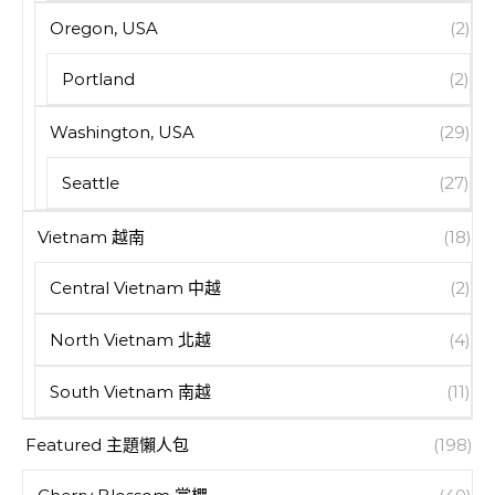
Oregon, USA
(2)
Portland
(2)
Washington, USA
(29)
Seattle
(27)
Vietnam 越南
(18)
Central Vietnam 中越
(2)
North Vietnam 北越
(4)
South Vietnam 南越
(11)
Featured 主題懶人包
(198)