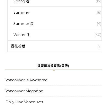
Spring 春
(17)
Summer
(18)
Summer 夏
(4)
Winter 冬
(40)
賞花看樹
(7)
溫哥華旅遊資訊(英語)
Vancouver Is Awesome
Vancouver Magazine
Daily Hive Vancouver