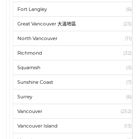
Fort Langley
(6)
Great Vancouver 大溫地區
(23)
North Vancouver
(11)
Richmond
(32)
Squamish
(3)
Sunshine Coast
(7)
Surrey
(6)
Vancouver
(252)
Vancouver Island
(13)