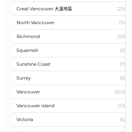
Great Vancouver 大溫地區
(23)
North Vancouver
(11)
Richmond
(32)
Squamish
(3)
Sunshine Coast
(7)
Surrey
(6)
Vancouver
(252)
Vancouver Island
(13)
Victoria
(6)