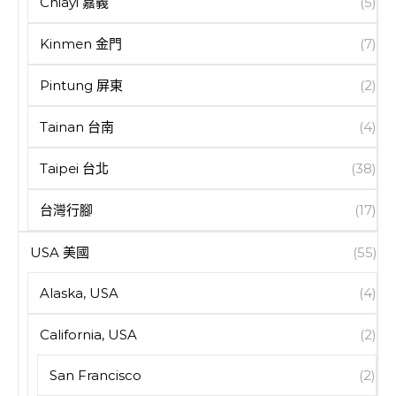
Chiayi 嘉義
(5)
Kinmen 金門
(7)
Pintung 屏東
(2)
Tainan 台南
(4)
Taipei 台北
(38)
台灣行腳
(17)
USA 美國
(55)
Alaska, USA
(4)
California, USA
(2)
San Francisco
(2)