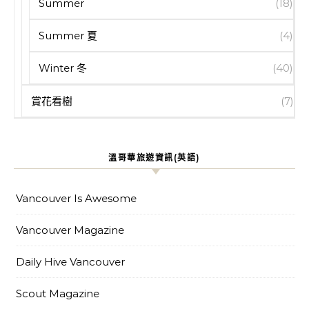
Summer
(18)
Summer 夏
(4)
Winter 冬
(40)
賞花看樹
(7)
溫哥華旅遊資訊(英語)
Vancouver Is Awesome
Vancouver Magazine
Daily Hive Vancouver
Scout Magazine