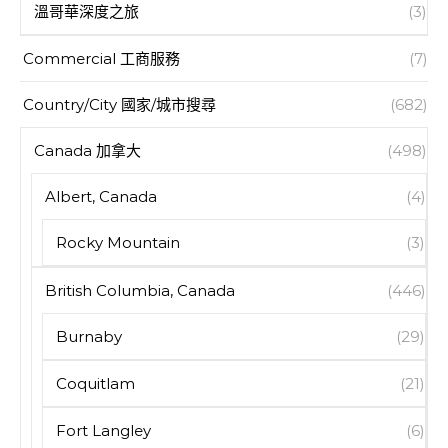
溫哥華深度之旅
(3)
Commercial 工商服務
(7)
Country/City 國家/城市搜尋
(682)
Canada 加拿大
(498)
Albert, Canada
(4)
Rocky Mountain
(3)
British Columbia, Canada
(446)
Burnaby
(29)
Coquitlam
(21)
Fort Langley
(6)