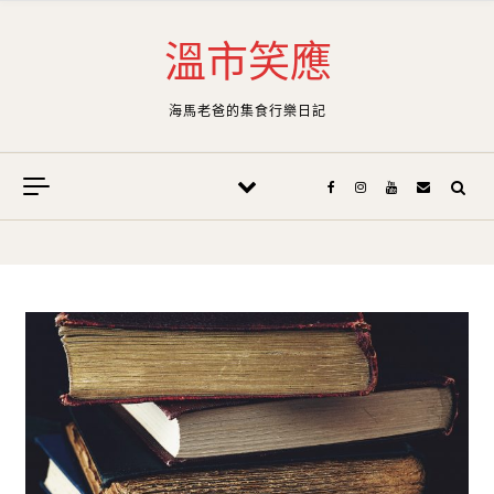
Skip to content
溫市笑應
海馬老爸的集食行樂日記