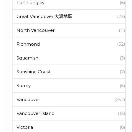
Fort Langley
(6)
Great Vancouver 大溫地區
(23)
North Vancouver
(11)
Richmond
(32)
Squamish
(3)
Sunshine Coast
(7)
Surrey
(6)
Vancouver
(252)
Vancouver Island
(13)
Victoria
(6)