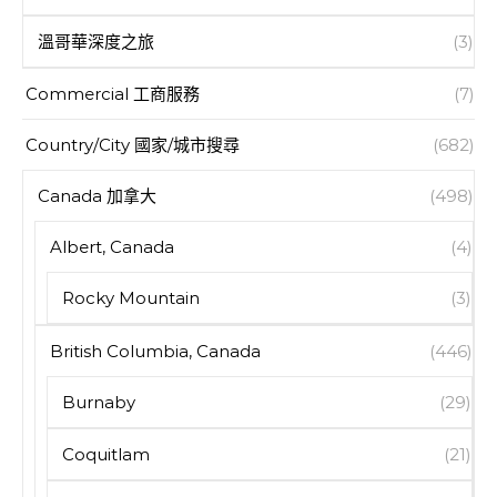
溫哥華深度之旅
(3)
Commercial 工商服務
(7)
Country/City 國家/城市搜尋
(682)
Canada 加拿大
(498)
Albert, Canada
(4)
Rocky Mountain
(3)
British Columbia, Canada
(446)
Burnaby
(29)
Coquitlam
(21)