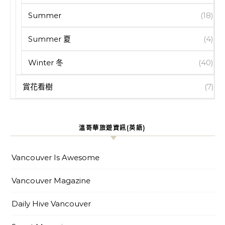
Summer
(18)
Summer 夏
(4)
Winter 冬
(40)
賞花看樹
(7)
溫哥華旅遊資訊(英語)
Vancouver Is Awesome
Vancouver Magazine
Daily Hive Vancouver