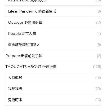
Fatherhood 家庭&父子
(50)
Life in Pandemic 防疫新生活
(8)
Outdoor 野趣溫哥華
(37)
People 溫市人物
(4)
你應該認識的加拿大
(8)
Prepare 出發前先了解
(2)
THOUGHTS ABOUT 坐想行識
(128)
大叔聽歌
(13)
我見我思
(22)
旁觀時事
(16)