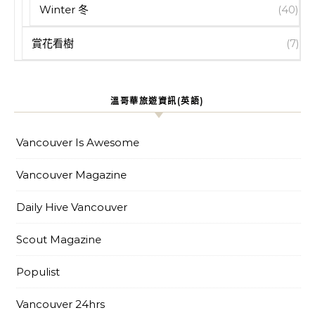
Winter 冬
(40)
賞花看樹
(7)
溫哥華旅遊資訊(英語)
Vancouver Is Awesome
Vancouver Magazine
Daily Hive Vancouver
Scout Magazine
Populist
Vancouver 24hrs