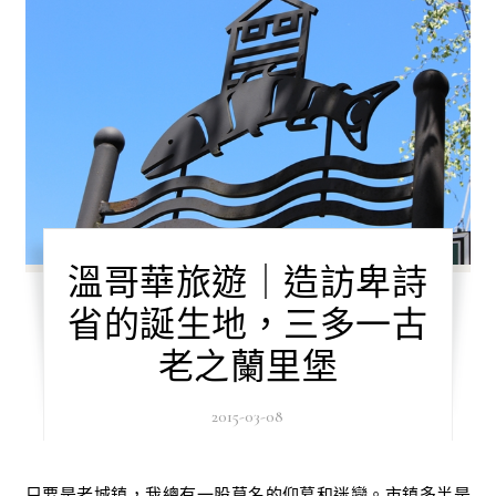
溫哥華旅遊｜造訪卑詩
省的誕生地，三多一古
老之蘭里堡
2015-03-08
只要是老城鎮，我總有一股莫名的仰慕和迷戀。市鎮多半是