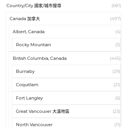
Country/City 國家/城市搜尋
(681)
Canada 加拿大
(497)
Albert, Canada
(4)
Rocky Mountain
(3)
British Columbia, Canada
(445)
Burnaby
(29)
Coquitlam
(21)
Fort Langley
(6)
Great Vancouver 大溫地區
(23)
North Vancouver
(11)