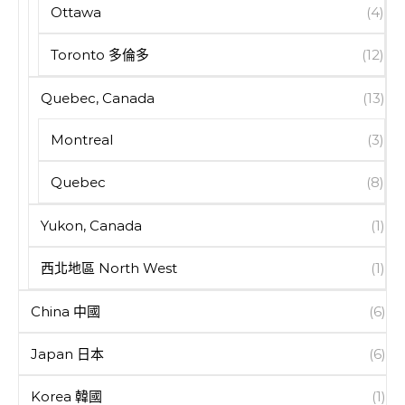
Ottawa
(4)
Toronto 多倫多
(12)
Quebec, Canada
(13)
Montreal
(3)
Quebec
(8)
Yukon, Canada
(1)
西北地區 North West
(1)
China 中國
(6)
Japan 日本
(6)
Korea 韓國
(1)