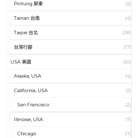
Pintung 屏東
(2)
Tainan 台南
(4)
Taipei 台北
(38)
台灣行腳
(17)
USA 美國
(55)
Alaska, USA
(4)
California, USA
(2)
San Francisco
(2)
Illinoise, USA
(7)
Chicago
(7)