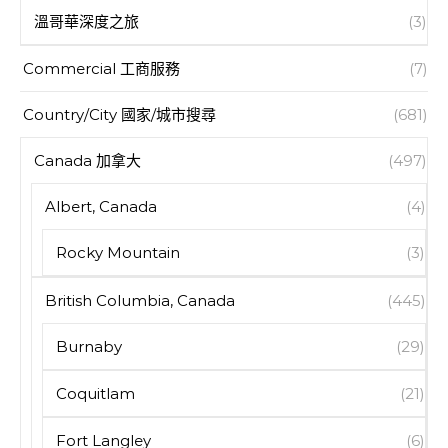
溫哥華深度之旅
(3)
Commercial 工商服務
(7)
Country/City 國家/城市搜尋
(681)
Canada 加拿大
(497)
Albert, Canada
(4)
Rocky Mountain
(3)
British Columbia, Canada
(445)
Burnaby
(29)
Coquitlam
(21)
Fort Langley
(6)