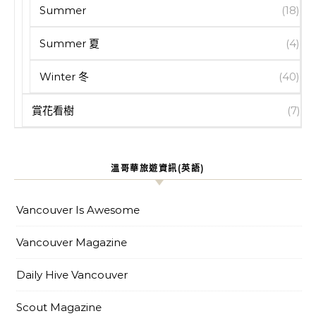
Summer
(18)
Summer 夏
(4)
Winter 冬
(40)
賞花看樹
(7)
溫哥華旅遊資訊(英語)
Vancouver Is Awesome
Vancouver Magazine
Daily Hive Vancouver
Scout Magazine