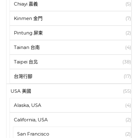
Chiayi 嘉義
(5)
Kinmen 金門
(7)
Pintung 屏東
(2)
Tainan 台南
(4)
Taipei 台北
(38)
台灣行腳
(17)
USA 美國
(55)
Alaska, USA
(4)
California, USA
(2)
San Francisco
(2)