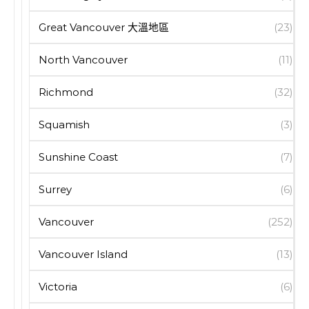
Great Vancouver 大溫地區
(23)
North Vancouver
(11)
Richmond
(32)
Squamish
(3)
Sunshine Coast
(7)
Surrey
(6)
Vancouver
(252)
Vancouver Island
(13)
Victoria
(6)