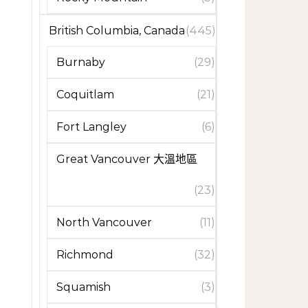
British Columbia, Canada
(445)
Burnaby
(29)
Coquitlam
(21)
Fort Langley
(6)
Great Vancouver 大溫地區
(23)
North Vancouver
(11)
Richmond
(32)
Squamish
(3)