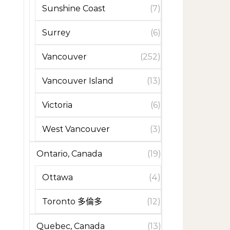
Sunshine Coast
(7)
Surrey
(6)
Vancouver
(252)
Vancouver Island
(13)
Victoria
(6)
West Vancouver
(3)
Ontario, Canada
(19)
Ottawa
(4)
Toronto 多倫多
(12)
Quebec, Canada
(13)