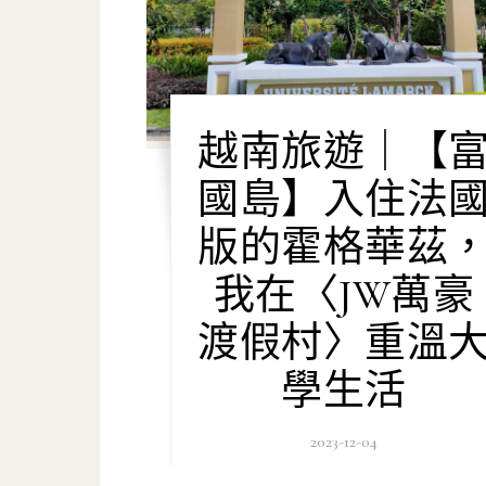
越南旅遊｜【
國島】入住法
版的霍格華茲
我在〈JW萬豪
渡假村〉重溫
學生活
2023-12-04