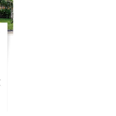
富
國
，
大