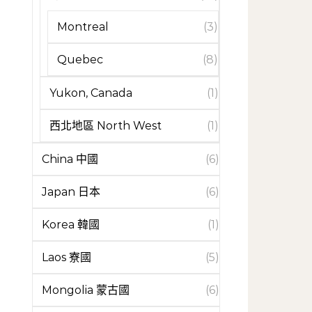
Montreal
(3)
Quebec
(8)
Yukon, Canada
(1)
西北地區 North West
(1)
China 中國
(6)
Japan 日本
(6)
Korea 韓國
(1)
Laos 寮國
(5)
Mongolia 蒙古國
(6)