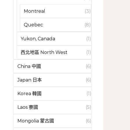
Montreal
(3)
Quebec
(8)
Yukon, Canada
(1)
西北地區 North West
(1)
China 中國
(6)
Japan 日本
(6)
Korea 韓國
(1)
Laos 寮國
(5)
Mongolia 蒙古國
(6)