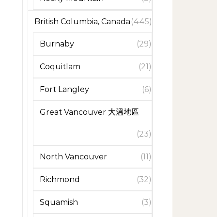
British Columbia, Canada
(445)
Burnaby
(29)
Coquitlam
(21)
Fort Langley
(6)
Great Vancouver 大溫地區
(23)
North Vancouver
(11)
Richmond
(32)
Squamish
(3)