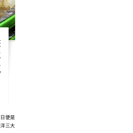
除
洋
吃
？
西洋三大