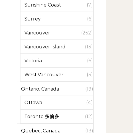
Sunshine Coast
(7)
Surrey
(6)
Vancouver
(252)
Vancouver Island
(13)
Victoria
(6)
West Vancouver
(3)
Ontario, Canada
(19)
Ottawa
(4)
Toronto 多倫多
(12)
Quebec, Canada
(13)