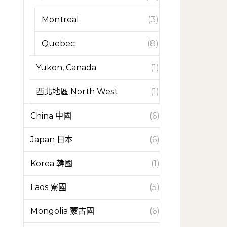
Montreal
(3)
Quebec
(8)
Yukon, Canada
(1)
西北地區 North West
(1)
China 中國
(6)
Japan 日本
(6)
Korea 韓國
(1)
Laos 寮國
(5)
Mongolia 蒙古國
(6)