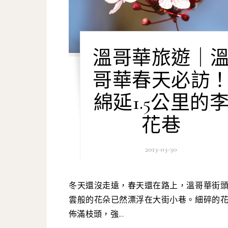
溫哥華旅遊｜
哥華春天必訪
綿延1.5公里的
花巷
2013-03-30
冬天還沒走遠，春天還在路上，溫哥華街頭粉色祥
雲般的花朵已然漂浮在大街小巷。細碎的
佈滿枝頭，強...