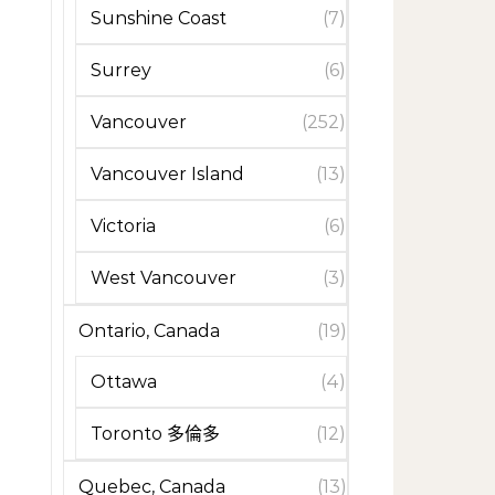
Sunshine Coast
(7)
Surrey
(6)
Vancouver
(252)
Vancouver Island
(13)
Victoria
(6)
West Vancouver
(3)
Ontario, Canada
(19)
Ottawa
(4)
Toronto 多倫多
(12)
Quebec, Canada
(13)