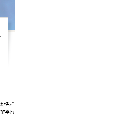
溫
！
李
花瓣平均