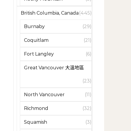
British Columbia, Canada
(445)
Burnaby
(29)
Coquitlam
(21)
Fort Langley
(6)
Great Vancouver 大溫地區
(23)
North Vancouver
(11)
Richmond
(32)
Squamish
(3)