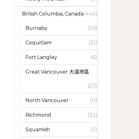
British Columbia, Canada
(445)
Burnaby
(29)
Coquitlam
(21)
Fort Langley
(6)
Great Vancouver 大溫地區
(23)
North Vancouver
(11)
Richmond
(32)
Squamish
(3)