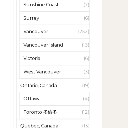
Sunshine Coast
(7)
Surrey
(6)
Vancouver
(252)
Vancouver Island
(13)
Victoria
(6)
West Vancouver
(3)
Ontario, Canada
(19)
Ottawa
(4)
Toronto 多倫多
(12)
Quebec, Canada
(13)