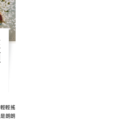
來
頭
天是朗朗