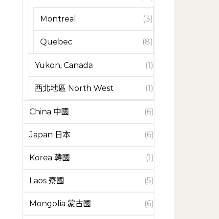
Montreal
(3)
Quebec
(8)
Yukon, Canada
(1)
西北地區 North West
(1)
China 中國
(6)
Japan 日本
(6)
Korea 韓國
(1)
Laos 寮國
(5)
Mongolia 蒙古國
(6)