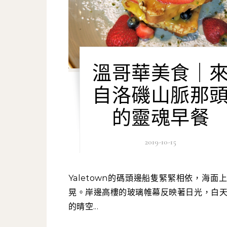
溫哥華美食｜
自洛磯山脈那
的靈魂早餐
2019-10-15
Yaletown的碼頭邊船隻緊緊相依，海面上輕輕搖
晃。岸邊高樓的玻璃帷幕反映著日光，白
的晴空...