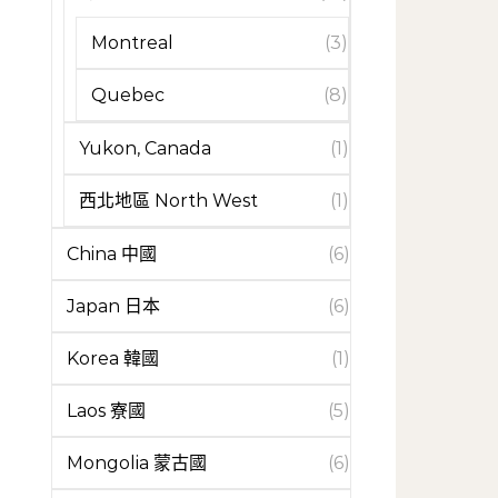
Montreal
(3)
Quebec
(8)
Yukon, Canada
(1)
西北地區 North West
(1)
China 中國
(6)
Japan 日本
(6)
Korea 韓國
(1)
Laos 寮國
(5)
Mongolia 蒙古國
(6)