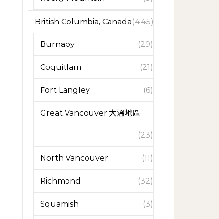
British Columbia, Canada
(445)
Burnaby
(29)
Coquitlam
(21)
Fort Langley
(6)
Great Vancouver 大溫地區
(23)
North Vancouver
(11)
Richmond
(32)
Squamish
(3)