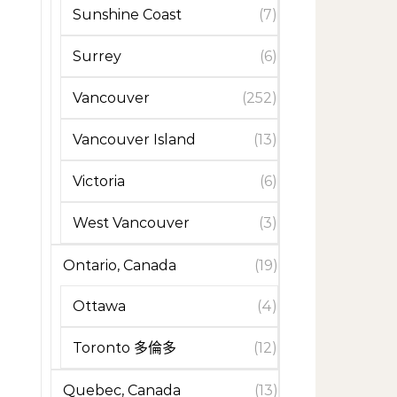
Sunshine Coast
(7)
Surrey
(6)
Vancouver
(252)
Vancouver Island
(13)
Victoria
(6)
West Vancouver
(3)
Ontario, Canada
(19)
Ottawa
(4)
Toronto 多倫多
(12)
Quebec, Canada
(13)