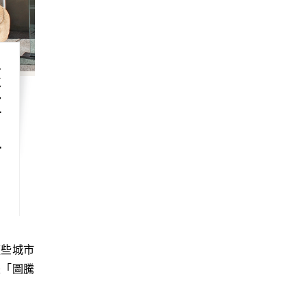
來
博
祖
是「圖騰