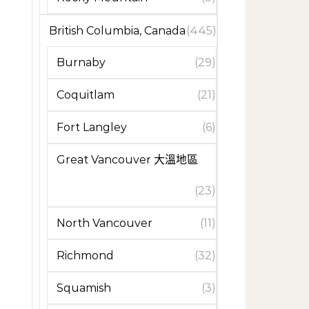
British Columbia, Canada
(445)
Burnaby
(29)
Coquitlam
(21)
Fort Langley
(6)
Great Vancouver 大溫地區
(23)
North Vancouver
(11)
Richmond
(32)
Squamish
(3)