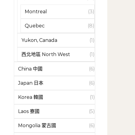
Montreal
(3)
Quebec
(8)
Yukon, Canada
(1)
西北地區 North West
(1)
China 中國
(6)
Japan 日本
(6)
Korea 韓國
(1)
Laos 寮國
(5)
Mongolia 蒙古國
(6)