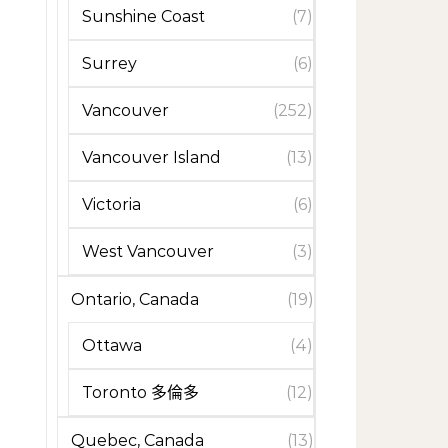
Sunshine Coast
(7)
Surrey
(6)
Vancouver
(252)
Vancouver Island
(13)
Victoria
(6)
West Vancouver
(3)
Ontario, Canada
(19)
Ottawa
(4)
Toronto 多倫多
(12)
Quebec, Canada
(13)