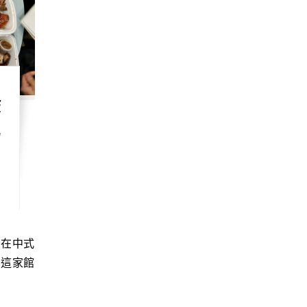
美
為
明這家館