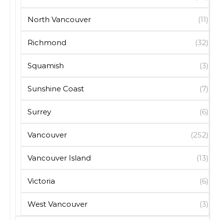
North Vancouver
(11)
Richmond
(32)
Squamish
(3)
Sunshine Coast
(7)
Surrey
(6)
Vancouver
(252)
Vancouver Island
(13)
Victoria
(6)
West Vancouver
(3)