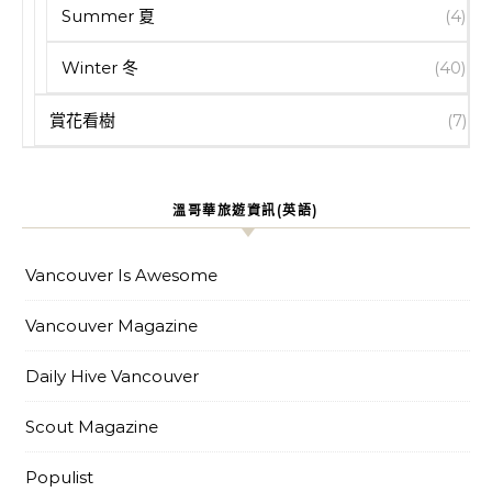
Summer 夏
(4)
Winter 冬
(40)
賞花看樹
(7)
溫哥華旅遊資訊(英語)
Vancouver Is Awesome
Vancouver Magazine
Daily Hive Vancouver
Scout Magazine
Populist