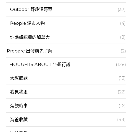
Outdoor 野趣溫哥華
(37)
People 溫市人物
(4)
你應該認識的加拿大
(8)
Prepare 出發前先了解
(2)
THOUGHTS ABOUT 坐想行識
(128)
大叔聽歌
(13)
我見我思
(22)
旁觀時事
(16)
海爸收藏
(49)