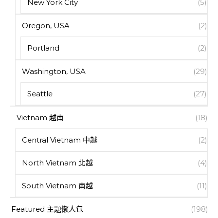
New York City
(5)
Oregon, USA
(2)
Portland
(2)
Washington, USA
(29)
Seattle
(27)
Vietnam 越南
(18)
Central Vietnam 中越
(2)
North Vietnam 北越
(4)
South Vietnam 南越
(11)
Featured 主題懶人包
(198)