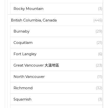
Rocky Mountain
(3)
British Columbia, Canada
(445)
Burnaby
(29)
Coquitlam
(21)
Fort Langley
(6)
Great Vancouver 大溫地區
(23)
North Vancouver
(11)
Richmond
(32)
Squamish
(3)