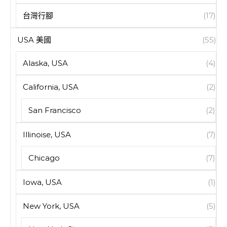
台灣行腳
(17)
USA 美國
(55)
Alaska, USA
(4)
California, USA
(2)
San Francisco
(2)
Illinoise, USA
(7)
Chicago
(7)
Iowa, USA
(1)
New York, USA
(5)