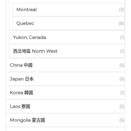
Montreal
(3)
Quebec
(8)
Yukon, Canada
(1)
西北地區 North West
(1)
China 中國
(6)
Japan 日本
(6)
Korea 韓國
(1)
Laos 寮國
(5)
Mongolia 蒙古國
(6)