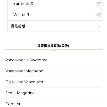
Summer 夏
(4)
Winter 冬
(40)
賞花看樹
(7)
溫哥華旅遊資訊(英語)
Vancouver Is Awesome
Vancouver Magazine
Daily Hive Vancouver
Scout Magazine
Populist