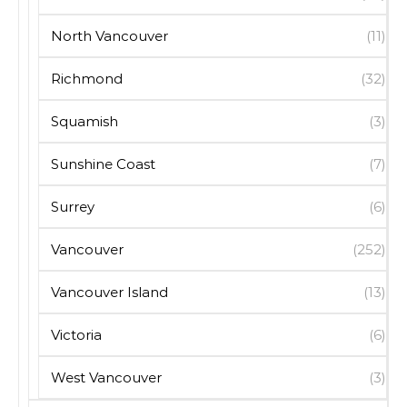
North Vancouver
(11)
Richmond
(32)
Squamish
(3)
Sunshine Coast
(7)
Surrey
(6)
Vancouver
(252)
Vancouver Island
(13)
Victoria
(6)
West Vancouver
(3)