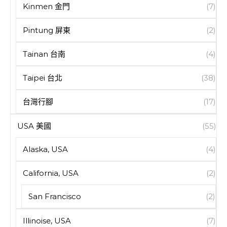
Kinmen 金門
(7)
Pintung 屏東
(2)
Tainan 台南
(4)
Taipei 台北
(38)
台灣行腳
(17)
USA 美國
(55)
Alaska, USA
(4)
California, USA
(2)
San Francisco
(2)
Illinoise, USA
(7)