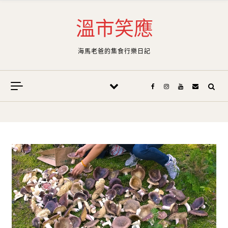
Skip to content
溫市笑應
海馬老爸的集食行樂日記