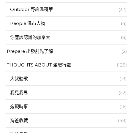
Outdoor 野趣溫哥華
(37)
People 溫市人物
(4)
你應該認識的加拿大
(8)
Prepare 出發前先了解
(2)
THOUGHTS ABOUT 坐想行識
(128)
大叔聽歌
(13)
我見我思
(22)
旁觀時事
(16)
海爸收藏
(49)