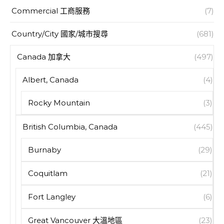
Commercial 工商服務
(7)
Country/City 國家/城市搜尋
(681)
Canada 加拿大
(497)
Albert, Canada
(4)
Rocky Mountain
(3)
British Columbia, Canada
(445)
Burnaby
(29)
Coquitlam
(21)
Fort Langley
(6)
Great Vancouver 大溫地區
(23)