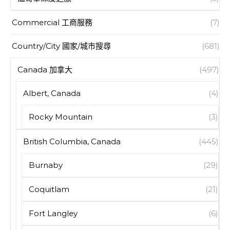
Commercial 工商服務
(7)
Country/City 國家/城市搜尋
(681)
Canada 加拿大
(497)
Albert, Canada
(4)
Rocky Mountain
(3)
British Columbia, Canada
(445)
Burnaby
(29)
Coquitlam
(21)
Fort Langley
(6)