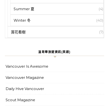
Summer 夏
(4)
Winter 冬
(40)
賞花看樹
(7)
溫哥華旅遊資訊(英語)
Vancouver Is Awesome
Vancouver Magazine
Daily Hive Vancouver
Scout Magazine