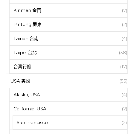
Kinmen 金門
(7)
Pintung 屏東
(2)
Tainan 台南
(4)
Taipei 台北
(38)
台灣行腳
(17)
USA 美國
(55)
Alaska, USA
(4)
California, USA
(2)
San Francisco
(2)