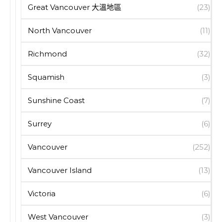
Great Vancouver 大溫地區
(23)
North Vancouver
(11)
Richmond
(32)
Squamish
(3)
Sunshine Coast
(7)
Surrey
(6)
Vancouver
(252)
Vancouver Island
(13)
Victoria
(6)
West Vancouver
(3)