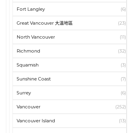
Fort Langley
(6)
Great Vancouver 大溫地區
(23)
North Vancouver
(11)
Richmond
(32)
Squamish
(3)
Sunshine Coast
(7)
Surrey
(6)
Vancouver
(252)
Vancouver Island
(13)