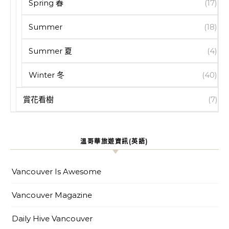
Spring 春
(17)
Summer
(18)
Summer 夏
(4)
Winter 冬
(40)
賞花看樹
(7)
溫哥華旅遊資訊(英語)
Vancouver Is Awesome
Vancouver Magazine
Daily Hive Vancouver