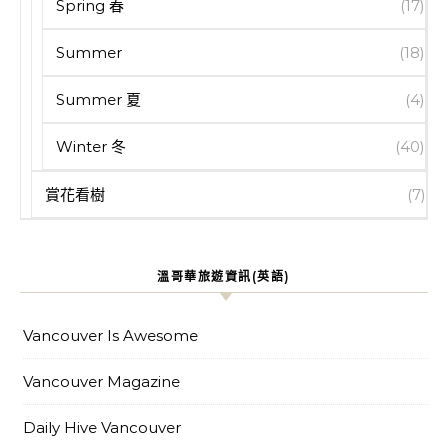
Spring 春
(17)
Summer
(18)
Summer 夏
(4)
Winter 冬
(40)
賞花看樹
(7)
溫哥華旅遊資訊(英語)
Vancouver Is Awesome
Vancouver Magazine
Daily Hive Vancouver