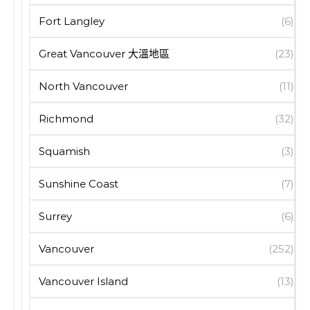
Fort Langley
(6)
Great Vancouver 大溫地區
(23)
North Vancouver
(11)
Richmond
(32)
Squamish
(3)
Sunshine Coast
(7)
Surrey
(6)
Vancouver
(252)
Vancouver Island
(13)