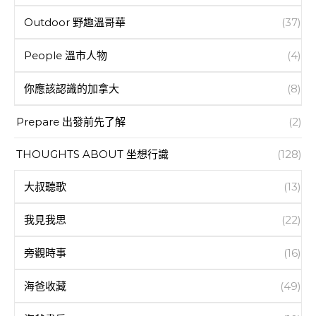
Outdoor 野趣溫哥華
(37)
People 溫市人物
(4)
你應該認識的加拿大
(8)
Prepare 出發前先了解
(2)
THOUGHTS ABOUT 坐想行識
(128)
大叔聽歌
(13)
我見我思
(22)
旁觀時事
(16)
海爸收藏
(49)