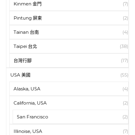
Kinmen 金門
(7)
Pintung 屏東
(2)
Tainan 台南
(4)
Taipei 台北
(38)
台灣行腳
(17)
USA 美國
(55)
Alaska, USA
(4)
California, USA
(2)
San Francisco
(2)
Illinoise, USA
(7)