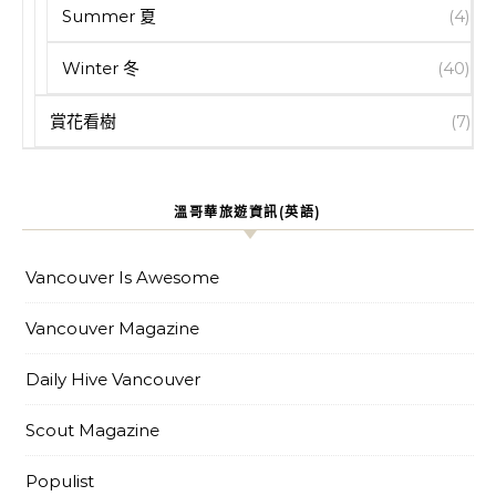
Summer 夏
(4)
Winter 冬
(40)
賞花看樹
(7)
溫哥華旅遊資訊(英語)
Vancouver Is Awesome
Vancouver Magazine
Daily Hive Vancouver
Scout Magazine
Populist