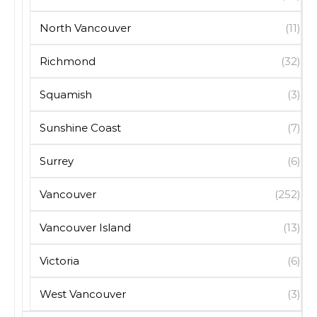
North Vancouver
(11)
Richmond
(32)
Squamish
(3)
Sunshine Coast
(7)
Surrey
(6)
Vancouver
(252)
Vancouver Island
(13)
Victoria
(6)
West Vancouver
(3)