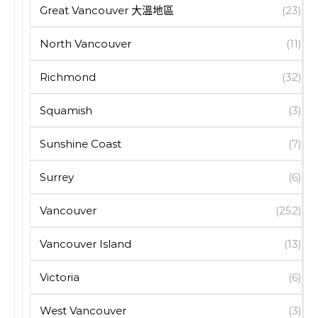
Great Vancouver 大溫地區
(23)
North Vancouver
(11)
Richmond
(32)
Squamish
(3)
Sunshine Coast
(7)
Surrey
(6)
Vancouver
(252)
Vancouver Island
(13)
Victoria
(6)
West Vancouver
(3)