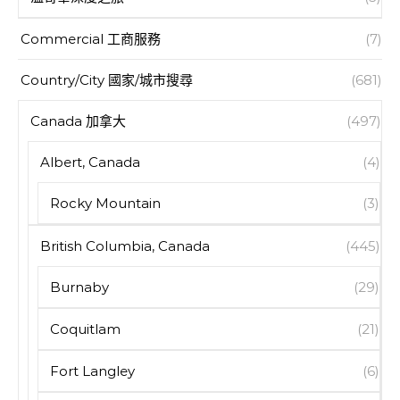
Commercial 工商服務
(7)
Country/City 國家/城市搜尋
(681)
Canada 加拿大
(497)
Albert, Canada
(4)
Rocky Mountain
(3)
British Columbia, Canada
(445)
Burnaby
(29)
Coquitlam
(21)
Fort Langley
(6)