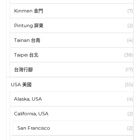
Kinmen 金門
(7)
Pintung 屏東
(2)
Tainan 台南
(4)
Taipei 台北
(38)
台灣行腳
(17)
USA 美國
(55)
Alaska, USA
(4)
California, USA
(2)
San Francisco
(2)