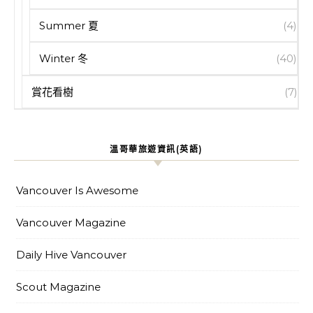
Summer 夏
(4)
Winter 冬
(40)
賞花看樹
(7)
溫哥華旅遊資訊(英語)
Vancouver Is Awesome
Vancouver Magazine
Daily Hive Vancouver
Scout Magazine