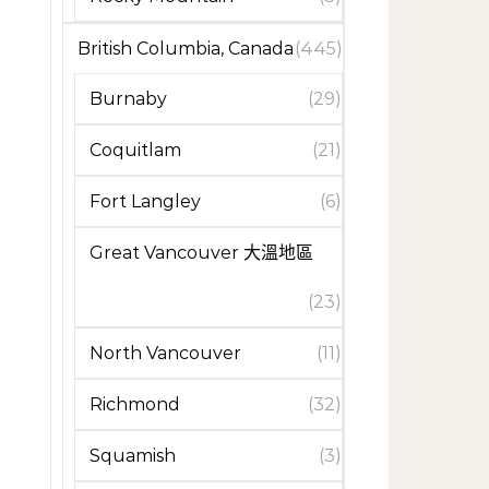
British Columbia, Canada
(445)
Burnaby
(29)
Coquitlam
(21)
Fort Langley
(6)
Great Vancouver 大溫地區
(23)
North Vancouver
(11)
Richmond
(32)
Squamish
(3)