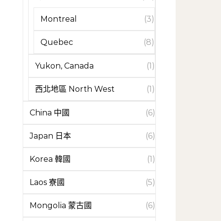
Montreal
(3)
Quebec
(8)
Yukon, Canada
(1)
西北地區 North West
(1)
China 中國
(6)
Japan 日本
(6)
Korea 韓國
(1)
Laos 寮國
(5)
Mongolia 蒙古國
(6)