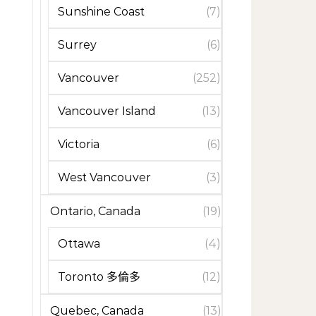
Sunshine Coast
(7)
Surrey
(6)
Vancouver
(252)
Vancouver Island
(13)
Victoria
(6)
West Vancouver
(3)
Ontario, Canada
(19)
Ottawa
(4)
Toronto 多倫多
(12)
Quebec, Canada
(13)